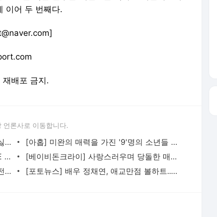
 이어 두 번째다.
naver.com]
ort.com
및 재배포 금지.
 언론사로 이동합니다.
[최예나] 타이틀곡 '착하다는 말이 제일 싫어' LIVE STAGE 무대
[아홉] 미완의 매력을 가진 '9'명의 소년들 | 데뷔 기념 쇼케이스 현장
[베이비돈크라이] 타이틀 곡 'F Girl' LIVE STAGE 무대
[베이비돈크라이] 사랑스러우며 당돌한 매력의 걸그룹 | 데뷔 기념 쇼케이스 현장
[포토뉴스] 크리스탈, 쿨 뷰티 미녀의 반전 미소... '캐나다구스' 포토콜 행사
[포토뉴스] 배우 정채연, 애교만점 볼하트... '온앤온' 포토콜 행사