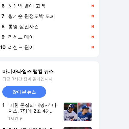
6
허성범 열애 고백
,신규
7
황기순 원정도박 도피
,신규
8
통영 살인사건
,신규
9
리센느 메이
,신규
10
리센느 원이
,신규
마니아타임즈 랭킹 뉴스
최근 3시간 집계 결과입니다.
많이 본 뉴스
1
'미친 돈질의 대명사' 다
저스, 7명에 2조 4천억
퍼부었으나 성공 케이스
1시간 전
는 오타니와 야마모토뿐