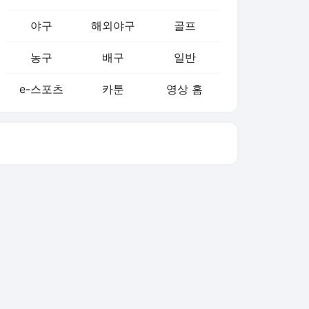
야구
해외야구
골프
농구
배구
일반
e-스포츠
카툰
영상 홈