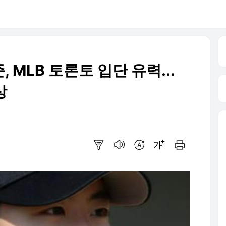
MLB 토론토 입단 유력...
상
요약보기
음성으로 듣기
번역 설정
글씨크기 조절하기
인쇄하기