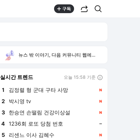
공유하기
검색
구독
뉴스 밖 이야기, 다음 커뮤니티 웹에서 보기
실시간 트렌드
오늘 15:58 기준
툴팁보기
1
김정렬 형 군대 구타 사망
,신규
2
박시영 tv
,신규
3
한승연 손떨림 건강이상설
,신규
4
1236회 로또 당첨 번호
,유지
5
리센느 이사 김혜수
,신규