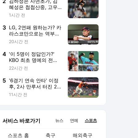
2
김하성은 사면초가, 김
혜성은 첩첩산중, 고우
석은 고진감래, 송성문
1시간 전
은 무난지경... 이정후
는?
3
LG, 2연패 원하는가? 카
라스코만으로는 역부족,
더 강력한 승부수 던져
20시간 전
야...염경엽 감독은 알고
있을 것
4
'이 5명이 정답인가?'
KBO 최초 명예의 전당,
선동열·최동원·이승엽·
22시간 전
송진우·김응용을 둘러싼
논쟁
5
'6경기 연속 안타' 이정
후, 2사 만루서 터진 2
타점 적시타...타율
11시간 전
0.303
서비스 바로가기
뉴스
연예
스포츠
스포츠 홈
축구
해외축구