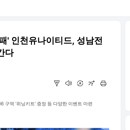
 불패' 인천유나이티드, 성남전
간다
요약보기
음성으로 듣기
번역 설정
글씨크기 조절하기
인쇄하기
16 구역 ‘위닝키트’ 증정 등 다양한 이벤트 마련