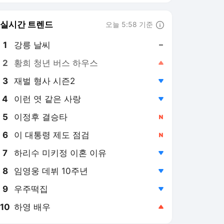
8
임영웅 데뷔 10주년
,하락
9
우주떡집
,하락
10
하영 배우
,상승
인터풋볼 랭킹 뉴스
최근 3시간 집계 결과입니다.
많이 본 뉴스
1
'국가대표 괴물 수비수'
김민재, 유럽 1부 리그
2999명 모두 제쳤다…
2시간 전
90분당 인터셉트 3.68
회 '전체 1위'
2
"대륙에서 가장 위협적
인 공격 듀오"…손흥민
향한 MLS의 극찬 "한국
11시간 전