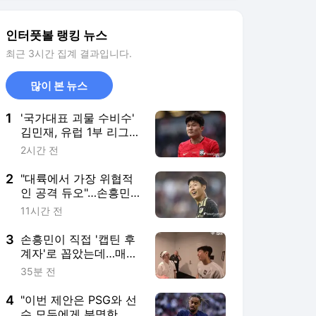
의 전설, 톨루카전도 스
타들이 해줘야 한다"
3
손흥민이 직접 '캡틴 후
계자'로 꼽았는데…매디
슨, 새 시즌 앞두고 고관
35분 전
절 부상 재발→토트넘은
상태 관리, 개막전 명단
4
"이번 제안은 PSG와 선
포함 기대
수 모두에게 분명한 메
시지"…리버풀, 바르콜라
1시간 전
영입 위해 1875억 제시
→거절 예상에도 의미
5
"리버풀의 영입을 가로
있는 움직임
챌 수도 있다"…지지부
진했던 맨유, 이적시장
14시간 전
막판 속도 낸다→'EPL
검증 LB' 로빈슨+PSG
특급 유망주 음바예 정
조준
서비스 바로가기
뉴스
연예
스포츠
스포츠 홈
축구
해외축구
야구
해외야구
골프