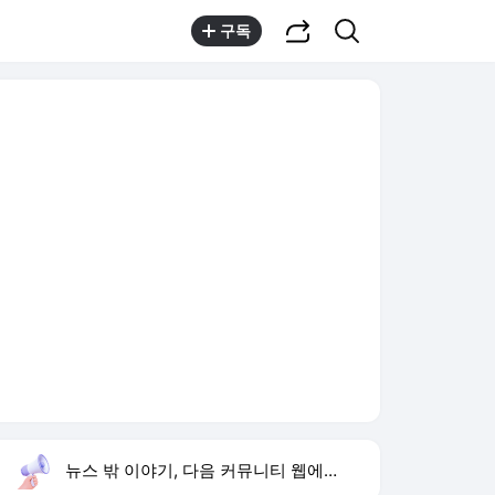
공유하기
검색
구독
뉴스 밖 이야기, 다음 커뮤니티 웹에서 보기
실시간 트렌드
오늘 5:58 기준
툴팁보기
1
강릉 날씨
,유지
2
황희 청년 버스 하우스
,상승
3
재벌 형사 시즌2
,하락
4
이런 엿 같은 사랑
,하락
5
이정후 결승타
,신규
6
이 대통령 제도 점검
,신규
7
하리수 미키정 이혼 이유
,하락