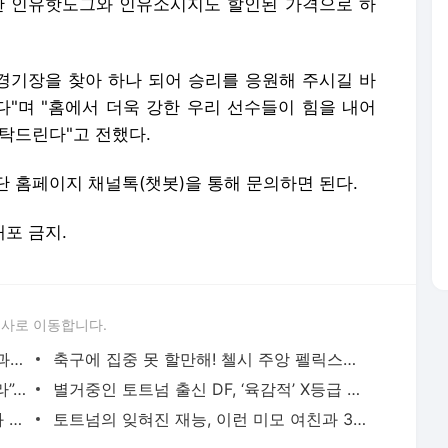
한 인유핫도그와 인유소시지도 할인된 가격으로 하
 경기장을 찾아 하나 되어 승리를 응원해 주시길 바
"며 "홈에서 더욱 강한 우리 선수들이 힘을 내어
부탁드린다"고 전했다.
 홈페이지 채널톡(챗봇)을 통해 문의하면 된다.
배포 금지.
론사로 이동합니다.
홀란, 아빠 됐다...출산한 섹시 몸매 여친과 깜짝 로마 데이트 - 인터풋볼
축구에 집중 못 할만해! 첼시 주앙 펠릭스의 ‘탄력’ 몸매 여친 화제 - 인터풋볼
역시 호날두! “휴대폰 방 밖에 두고 자더라”…前 포르투갈 대표팀 동료의 회상 - 인터풋볼
별거중인 토트넘 출신 DF, ‘육감적’ X등급 배우 여성과 포착 - 인터풋볼
'충격' 17살 야말, 12살 연상 '성인 배우'와 열애설..."다 거짓말" 부정 - 인터풋볼
토트넘의 잊혀진 재능, 이런 미모 여친과 3년 연애 끝에..이별 - 인터풋볼