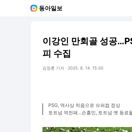
동아일보
이강인 만회골 성공…PS
피 수집
김정훈 기자
2025. 8. 14. 15:30
PSG, 역사상 처음으로 슈퍼컵 정상
토트넘 역전패…손흥민, 토트넘 옛 동료