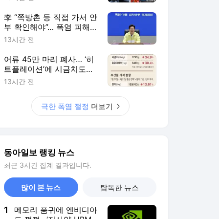
李 “쪽방촌 등 직접 가서 안
부 확인해야”… 폭염 피해
최소화에 행정력 총동원 주
13시간 전
문
어류 45만 마리 폐사… ‘히
트플레이션’에 시금치도
111% 폭등
13시간 전
극한 폭염 절정
더보기
동아일보 랭킹 뉴스
최근 3시간 집계 결과입니다.
많이 본 뉴스
탐독한 뉴스
1
메모리 품귀에 엔비디아