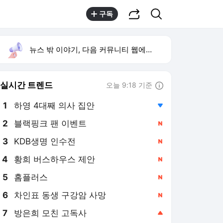
공유하기
검색
구독
뉴스 밖 이야기, 다음 커뮤니티 웹에서 보기
실시간 트렌드
오늘 9:18 기준
툴팁보기
1
하영 4대째 의사 집안
,하락
2
블랙핑크 팬 이벤트
,신규
3
KDB생명 인수전
,신규
4
황희 버스하우스 제안
,신규
5
홈플러스
,신규
6
차인표 동생 구강암 사망
,신규
7
방은희 모친 고독사
,상승