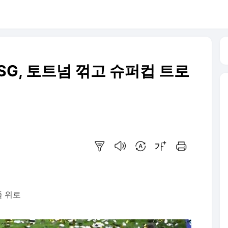
G, 토트넘 꺾고 슈퍼컵 트로
요약보기
음성으로 듣기
번역 설정
글씨크기 조절하기
인쇄하기
들 위로