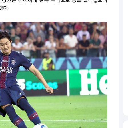
 이강인은 침착하게 왼쪽 구석으로 공을 찔러넣으며
탰다.