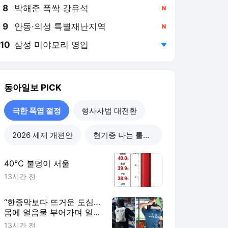
8
박해준 폭싹 강유석
,신규
9
안동·의성 특별재난지역
,신규
10
삼성 미야모리 영입
,하락
동아일보
PICK
극한 폭염 절정
형사사법 대전환
2026 세제 개편안
현기증 나는 롤러코스피
40℃ 불덩이 서울
13시간 전
“한증막보다 뜨거운 도심…
몸에 얼음물 부어가며 일
해”
13시간 전