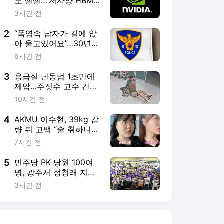
도 쩔쩔…‘저사양 HBM’
활용 검토
3시간 전
2
“폭염속 남자가 길에 앉
아 울고있어요”…30년전
실종자였다
6시간 전
3
응급실 난동범 1초만에
제압…주짓수 고수 간호
사
10시간 전
4
AKMU 이수현, 39kg 감
량 뒤 고백 “술 취하니
토할 때까지 먹어…몸
7시간 전
망가질 것 같았다”
5
민주당 PK 당원 100여
명, 광주서 정청래 지지
선언
3시간 전