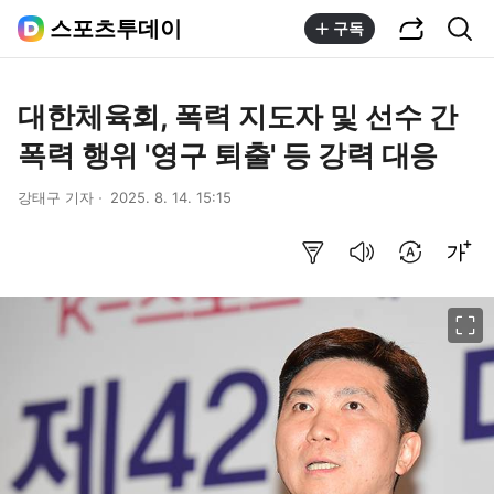
공유하기
통합검색
스포츠투데이
구독
대한체육회, 폭력 지도자 및 선수 간
폭력 행위 '영구 퇴출' 등 강력 대응
강태구 기자
2025. 8. 14. 15:15
요약보기
음성으로 듣기
번역 설정
글씨크기 조절하기
이미지 크게 보기