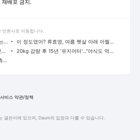
및 재배포 금지.
 언론사로 이동합니다.
'이게 왜 논란?' IVE 장원영, 시선 사로잡는 '아찔' 시축 패션
이 정도였어? 류효영, 여름 햇살 아래 아찔한 자태 '헉'
'이거 실화?' K팝 걸그룹이 빌보드 정복했다! '핫 100 1위' 쾌거
20kg 감량 후 15년 '유지어터'..."야식도 먹어" 강소라, 몸매 관리 비결은?
'패륜 행위 인정 파양'이라더니...김병만 측 "판결문 해석 차이" 해명
서비스 약관/정책
 글쓴이에 있으며, Daum의 입장과 다를 수 있습니다.