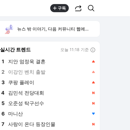
공유하기
검색
구독
뉴스 밖 이야기, 다음 커뮤니티 웹에서 보기
실시간 트렌드
오늘 11:18 기준
툴팁보기
1
지안 엄정욱 결혼
,상승
2
이강인 벤치 출발
,상승
3
쿠팡 플레이
,상승
4
김민석 전당대회
,신규
5
오준성 탁구선수
,신규
6
마니산
,하락
7
사랑이 온다 등장인물
,신규