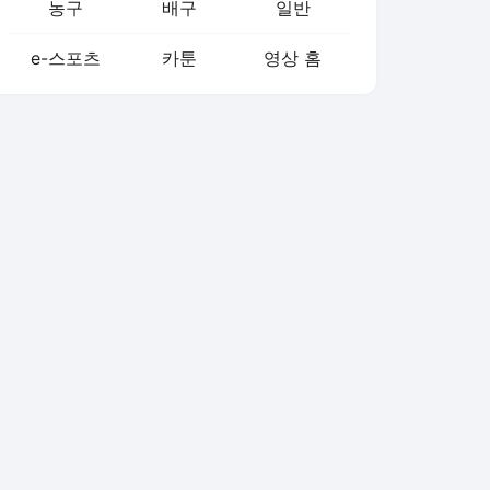
농구
배구
일반
e-스포츠
카툰
영상 홈