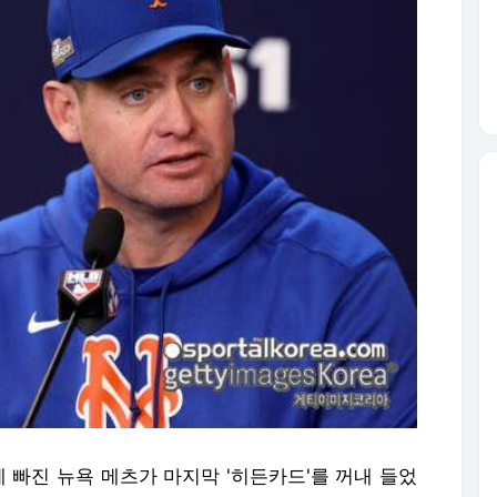
기에 빠진 뉴욕 메츠가 마지막 '히든카드'를 꺼내 들었