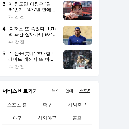
에 일침 "안 하겠단 말
3
이 정도면 이정후 '킬
로, 넘어갈 일 아냐"
러'인가…'437일 만에 복
귀' 우완 영건 상대로 꽁
7시간 전
꽁 묶였다, '3타수 무안
타' 결국 연속 안타 중지
4
'다저스 또 속았다' 1017
억 좌완 살아나니 974억
우완이 말썽, 반복되는
4시간 전
'불펜 FA 잔혹사'…공 9
개 던지고 블론세이브라
5
'두산↔롯데' 초대형 트
니
레이드 계산서 또 바뀌
나…'21홀드→사생활 이
2시간 전
슈' 필승조, 3주 못 버티
고 다시 2군행이라니
서비스 바로가기
뉴스
연예
스포츠
스포츠 홈
축구
해외축구
야구
해외야구
골프