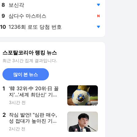
8
보신각
,하락
9
삼다수 마스터스
,신규
10
1236회 로또 당첨 번호
,하락
스포탈코리아 랭킹 뉴스
최근 3시간 집계 결과입니다.
많이 본 뉴스
1
'韓 32위·中 20위·日 꼴
지'...'세계 최단신' 기록
한 일본 J리그, K리그
3시간 전
·CSL은 중위권
2
작심 발언! "심판 매수,
성 접대가 높아진 기준
때문에 하면 안 되는 일
2시간 전
인가"...박문성, 축구협회