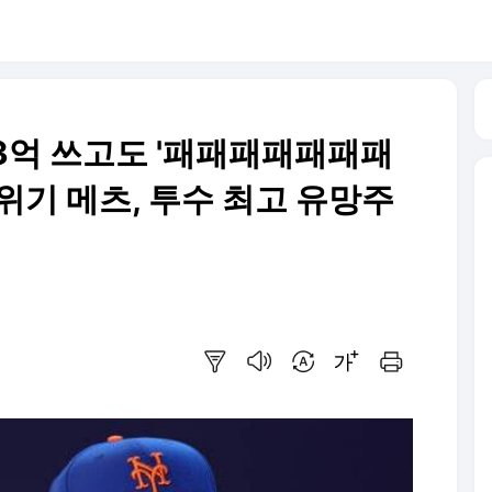
93억 쓰고도 '패패패패패패패
위기 메츠, 투수 최고 유망주
요약보기
음성으로 듣기
번역 설정
글씨크기 조절하기
인쇄하기