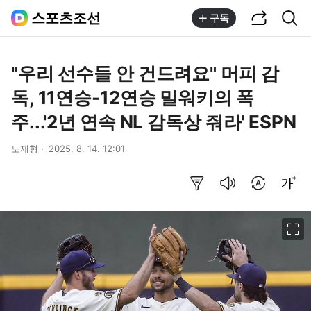
공유하기
통합검색
스포츠조선
구독
"우리 선수들 안 건드려요" 머피 감
독, 11연승-12연승 밀워키의 폭
주...'2년 연속 NL 감독상 줘라' ESPN
노재형
2025. 8. 14. 12:01
요약보기
음성으로 듣기
번역 설정
글씨크기 조절하기
이미지 크게 보기