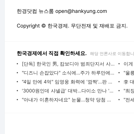
한경닷컴 뉴스룸 open@hankyung.com
Copyright © 한국경제. 무단전재 및 재배포 금지.
한국경제에서 직접 확인하세요.
해당 언론사로 이동합니
[단독] 한국인 男, 캄보디아 범죄단지서 사망…"고문 흔적"
"디즈니 손잡았다" 소식에…주가 하루만에 81% 치솟았다
"4일 만에 4억" 임영웅 화력에 '깜짝'…판 벌린 네이버 일냈다
'3000원인데 샤넬급' 대박…다이소 만나 '인생 역전' 썼다
"아내가 이혼하자네요" 눈물…청약 당첨 후 벌어진 일 [주간이집]