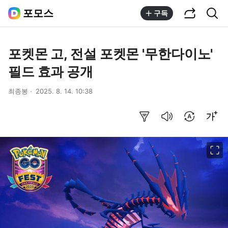
공유하기
통합검색
포모스
구독
포켓몬 고, 전설 포켓몬 '무한다이노'
필드 효과 공개
최종봉
2025. 8. 14. 10:38
요약보기
음성으로 듣기
번역 설정
글씨크기 조절하기
이미지 크게 보기