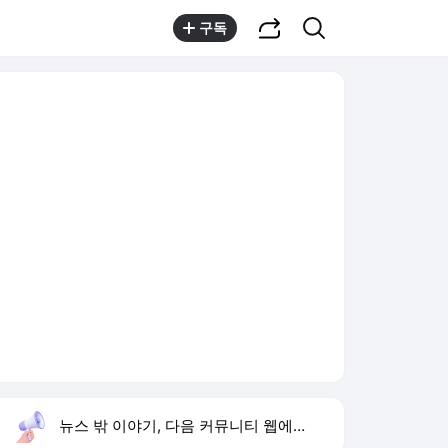
공유하기
검색
구독
뉴스 밖 이야기, 다음 커뮤니티 웹에서 보기
실시간 트렌드
오늘 3:11 기준
툴팁보기
1
배인규 사망
,상승
2
이아현 세 번 이혼
,하락
3
세제개편안 비판
,신규
4
한동훈 소환통보
,신규
5
축구협회 압수수색
,하락
6
코르티스 영크크 탄생
,신규
7
양정원 사건 수사 무마
,신규