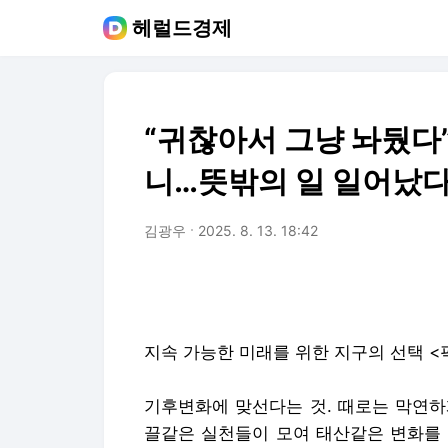
헤럴드경제
“귀찮아서 그냥 놔뒀다
니…뜻밖의 일 일어났다 [
김광우
2025. 8. 13. 18:42
지속 가능한 미래를 위한 지구의 선택 <픽(
기후변화에 맞선다는 것. 때로는 막연하
끌같은 실천들이 모여 태산같은 변화를 