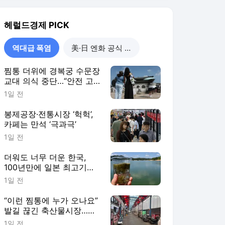
100년만에 일본 최고기온
넘었다 [H-EXCLUSIVE]
1일 전
“이런 찜통에 누가 오나요”
발길 끊긴 축산물시장…가
격은 더 오른다 [유통가 폭
1일 전
염경보]
역대급 폭염
더보기
헤럴드경제 랭킹 뉴스
최근 3시간 집계 결과입니다.
많이 본 뉴스
탐독한 뉴스
1
페인트 발랐더니 건물
온도 15도 ‘뚝’…KCC,
‘40도 폭염’에 차열도료
2시간 전
문의 5배