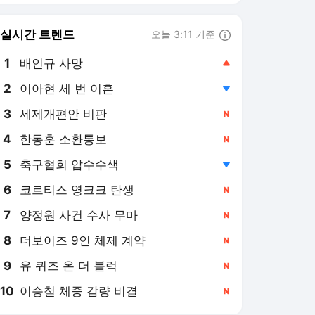
8
더보이즈 9인 체제 계약
,신규
9
유 퀴즈 온 더 블럭
,신규
10
이승철 체중 감량 비결
,신규
헤럴드경제
PICK
역대급 폭염
美·日 엔화 공식 개입
찜통 더위에 경복궁 수문장
교대 의식 중단…“안전 고
려”
1일 전
봉제공장·전통시장 ‘헉헉’,
카페는 만석 ‘극과극’
1일 전
더워도 너무 더운 한국,