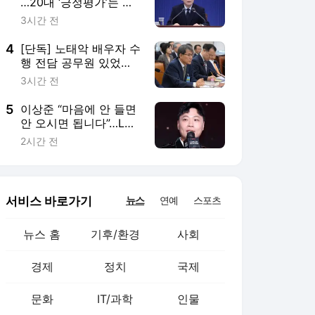
뉴스 홈
기후/환경
사회
경제
정치
국제
문화
IT/과학
인물
지식/칼럼
연재
배열설명서