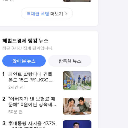
2
“아버지가 낸 보험료 때
문에” 0원이던 상속세가
6000만원 됐다[헤럴딥_
50분 전
이세상]
3
李대통령 지지율 47.7%
…20대 ‘긍정평가’는 한
주 만에 18.8%↓ [미디
3시간 전
어토마토]
4
[단독] 노태악 배우자 수
행 전담 공무원 있었
다…합수본 진술 확보
3시간 전
[세상&]
5
이상준 “마음에 안 들면
안 오시면 됩니다”…LA
공연 지각설엔 반박, 음
2시간 전
향엔 고개 숙여
서비스 바로가기
뉴스
연예
스포츠