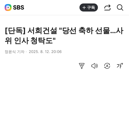
공유하기
통합검색
SBS
구독
[단독] 서희건설 "당선 축하 선물…사
위 인사 청탁도"
정윤식 기자
2025. 8. 12. 20:06
요약보기
음성으로 듣기
번역 설정
글씨크기 조절하기