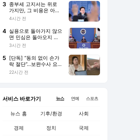
3
종부세 고지서는 위로
가지만, 그 비용은 아래
로 온다 [하헌기의 콘텍
4시간 전
스트]
4
실용으로 돌아가지 않으
면 민심은 돌아오지 않
는다 [쓴소리 곧은소리]
3시간 전
5
[단독] “동의 없이 손가
락 절단”…보완수사 요구
에도 대질조사 안 한 경
22시간 전
찰
서비스 바로가기
뉴스
연예
스포츠
뉴스 홈
기후/환경
사회
경제
정치
국제