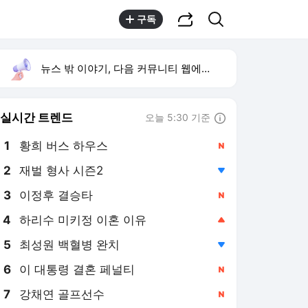
공유하기
검색
구독
뉴스 밖 이야기, 다음 커뮤니티 웹에서 보기
실시간 트렌드
오늘 5:30 기준
툴팁보기
1
황희 버스 하우스
,신규
2
재벌 형사 시즌2
,하락
3
이정후 결승타
,신규
4
하리수 미키정 이혼 이유
,상승
5
최성원 백혈병 완치
,하락
6
이 대통령 결혼 페널티
,신규
7
강채연 골프선수
,신규