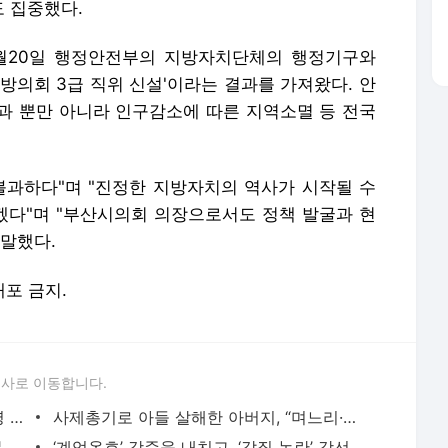
도 집중했다.
월20일 행정안전부의 지방자치단체의 행정기구와
방의회 3급 직위 신설'이라는 결과를 가져왔다. 안
과 뿐만 아니라 인구감소에 따른 지역소멸 등 전국
불과하다"며 "진정한 지방자치의 역사가 시작될 수
다"며 "부산시의회 의장으로서도 정책 발굴과 현
 말했다.
배포 금지.
론사로 이동합니다.
진중권 “李대통령, ‘충성파’라 강선우 임명 강행…민심 이반 부를 것” - 시사저널
사제총기로 아들 살해한 아버지, “며느리·손주도 살해하려 했다” - 시사저널
다시 뛰는 ‘완전체’ 블랙핑크, K팝 시장 분홍빛으로 물들인다 - 시사저널
‘계엄옹호’ 강준욱 내치고, ‘갑질 논란’ 강선우 임명 강행…이재명식 실용인사? - 시사저널