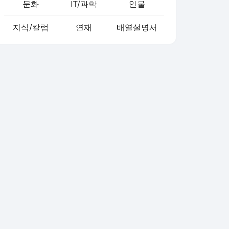
문화
IT/과학
인물
지식/칼럼
연재
배열설명서