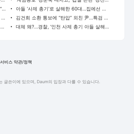
생후 7개월 쌍둥이 살해한 친모…남편은 “내 탓”이라며 선처 호소 - 시사저널
아들 ‘사제 총기’로 살해한 60대…집에선 폭발물 15개 쏟아졌다 - 시사저널
사제총기로 아들 살해한 60대 “구속심사 출석하기 싫다” - 시사저널
김건희 소환 통보에 “탄압” 외친 尹…특검 “논박할 가치 없다” - 시사저널
‘알츠하이머병 예방’ 희망 커졌다 [윤영호의 똑똑한 헬싱] - 시사저널
대체 왜?…경찰, ‘인천 사제 총기 아들 살해’ 사건에 프로파일러 투입 - 시사저널
서비스 약관/정책
 글쓴이에 있으며, Daum의 입장과 다를 수 있습니다.