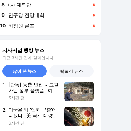
8
isa 계좌란
,신규
9
민주당 전당대회
,신규
10
최정원 골프
,신규
시사저널 랭킹 뉴스
최근 3시간 집계 결과입니다.
많이 본 뉴스
탐독한 뉴스
1
[단독] 농촌 빈집 사고팔
자던 정부 플랫폼…예산
도 거래도 ‘텅텅’ [결산대
5시간 전
해부⑩]
2
미국은 왜 ‘엔화 구출’에
나섰나…美 국채 대량
매도 막기
6시간 전