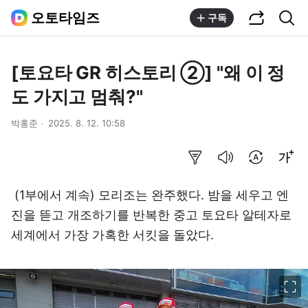
공유하기
통합검색
오토타임즈
구독
[토요타 GR 히스토리 ②] "왜 이 정
도 가지고 멈춰?"
박홍준
2025. 8. 12. 10:58
요약보기
음성으로 듣기
번역 설정
글씨크기 조절하기
(1부에서 계속) 모리조는 완주했다. 밤을 세우고 엔
진을 뜯고 개조하기를 반복한 중고 토요타 알테자로
세계에서 가장 가혹한 서킷을 돌았다.
이미지 크게 보기