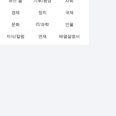
뉴스 홈
기후/환경
사회
경제
정치
국제
문화
IT/과학
인물
지식/칼럼
연재
배열설명서