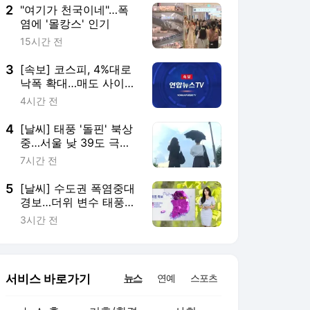
2
"여기가 천국이네"…폭
염에 '몰캉스' 인기
15시간 전
3
[속보] 코스피, 4%대로
낙폭 확대…매도 사이드
카 발동
4시간 전
4
[날씨] 태풍 '돌핀' 북상
중…서울 낮 39도 극한
폭염
7시간 전
5
[날씨] 수도권 폭염중대
경보…더위 변수 태풍
'돌핀' 어디로?
3시간 전
서비스 바로가기
뉴스
연예
스포츠