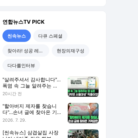
연합뉴스TV
PICK
씬속뉴스
다큐 스페셜
찾아라! 성공 레시피
현장의재구성
다다를인터뷰
"살려주셔서 감사합니다"…
폭염 속 그늘 알려주는 앱
실존 [씬속뉴스]
20시간 전
"할아버지 제자를 찾습니
다"…손녀 글에 찾아온 기
적같은 일 [씬속뉴스]
2026. 7. 29.
[씬속뉴스] 삼겹살집 사장