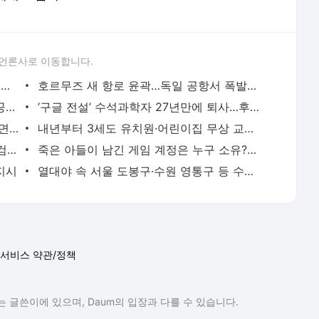
 언론사로 이동합니다.
지방국립대 ’0원 등록금’ 추진…수능 절대평가 전환·서논술형 도입 공론화
호르무즈 새 항로 윤곽…독일 공항서 폭발물 드론
美민주당 예비선거 진보 돌풍…트럼프 “공산주의“
’구글 전설’ 수석과학자 27년만에 퇴사…후임에 ’노벨상’ 허사비스
우주 떠돌던 스페이스X 로켓 잔해, 달 표면에 충돌
내년부터 3세도 유치원·어린이집 무상 교육…’지방대’ 장학금 확대
입대 직전 결혼해 전사하면 보상금…러 ’검은 과부’ 사기 기승
죽은 아들이 남긴 게임 계정은 누구 소유?…중국 법원 “가족이 상속“
 지시
열대야 속 서울 도봉구·수원 영통구 등 수도권 아파트 곳곳 정전
서비스 약관/정책
 글쓴이에 있으며, Daum의 입장과 다를 수 있습니다.