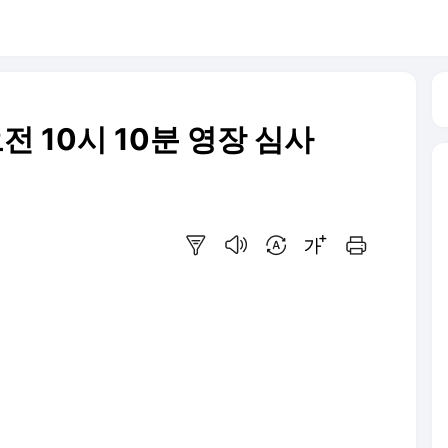
 10시 10분 영장 심사
요약보기
음성으로 듣기
번역 설정
글씨크기 조절하기
인쇄하기