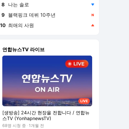
8
나는 솔로
,하락
9
블랙핑크 데뷔 10주년
,신규
10
최애의 사원
,상승
연합뉴스TV 라이브
LIVE
[생방송] 24시간 현장을 전합니다 / 연합뉴
스TV (YonhapnewsTV)
68명 시청 중
1개월 전