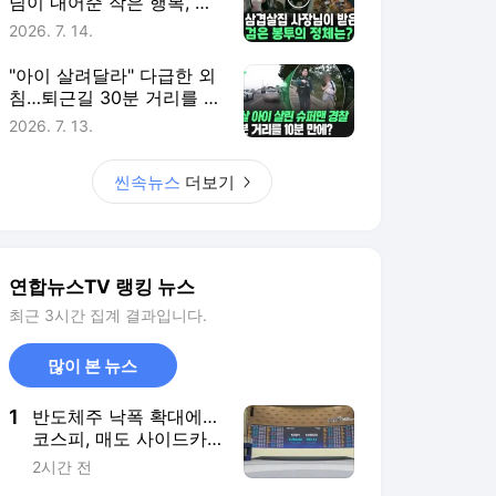
님이 내어준 작은 행복, 그
리고 감사와 화답
2026. 7. 14.
"아이 살려달라" 다급한 외
침…퇴근길 30분 거리를 단
10분 만에 뚫은 경찰 [씬속
2026. 7. 13.
뉴스]
씬속뉴스
더보기
연합뉴스TV 랭킹 뉴스
최근 3시간 집계 결과입니다.
많이 본 뉴스
1
반도체주 낙폭 확대에…
코스피, 매도 사이드카
발동
2시간 전