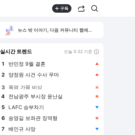
공유하기
검색
구독
뉴스 밖 이야기, 다음 커뮤니티 웹에서 보기
실시간 트렌드
오늘 5:32 기준
툴팁보기
1
반민정 9월 결혼
,상승
2
양정원 사건 수사 무마
,상승
3
폭염 가뭄 비상
,신규
4
전남광주 부시장 윤난실
,신규
5
LAFC 승부차기
,하락
6
송영길 보좌관 징역형
,신규
7
배인규 사망
,하락