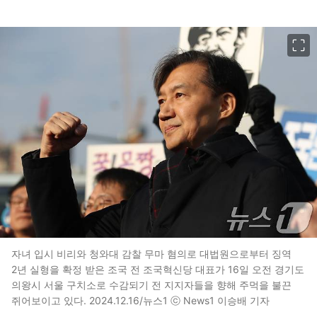
이미지 크게 보기
자녀 입시 비리와 청와대 감찰 무마 혐의로 대법원으로부터 징역
2년 실형을 확정 받은 조국 전 조국혁신당 대표가 16일 오전 경기도
의왕시 서울 구치소로 수감되기 전 지지자들을 향해 주먹을 불끈
쥐어보이고 있다. 2024.12.16/뉴스1 ⓒ News1 이승배 기자