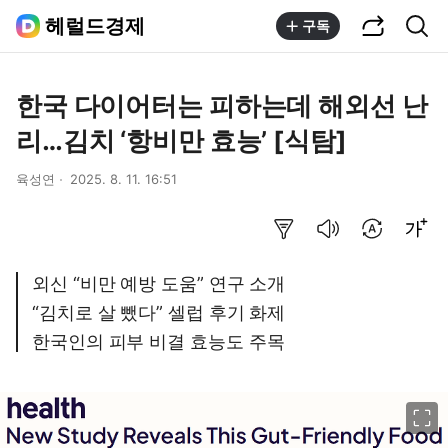
공유하기
통합검색
헤럴드경제
구독
한국 다이어터는 피하는데 해외선 난
리…김치 ‘항비만 효능’ [식탐]
육성연
2025. 8. 11. 16:51
요약보기
음성으로 듣기
번역 설정
글씨크기 조절하기
외신 “비만 예방 도움” 연구 소개
“김치로 살 뺐다” 셀럽 후기 화제
한국인의 피부 비결 효능도 주목
이미지 크게 보기