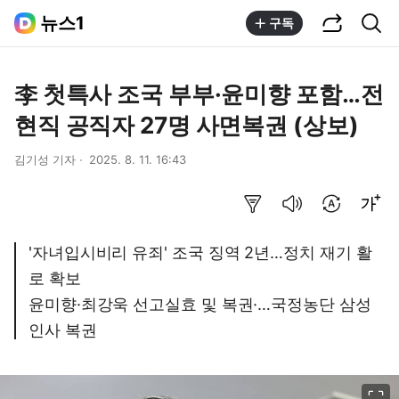
공유하기
통합검색
뉴스1
구독
李 첫특사 조국 부부·윤미향 포함…전
현직 공직자 27명 사면복권 (상보)
김기성 기자
2025. 8. 11. 16:43
요약보기
음성으로 듣기
번역 설정
글씨크기 조절하기
'자녀입시비리 유죄' 조국 징역 2년…정치 재기 활
로 확보
윤미향·최강욱 선고실효 및 복권·…국정농단 삼성
인사 복권
이미지 크게 보기