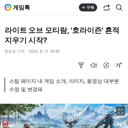
공유하기
통합검색
게임톡
구독
라이트 오브 모티람, '호라이즌' 흔적
지우기 시작?
최은상 기자
2025. 8. 11. 16:40
요약보기
음성으로 듣기
번역 설정
글씨크기 조절하기
스팀 페이지 내 게임 소개, 이미지, 동영상 대부분
수정 및 변경돼
이미지 크게 보기