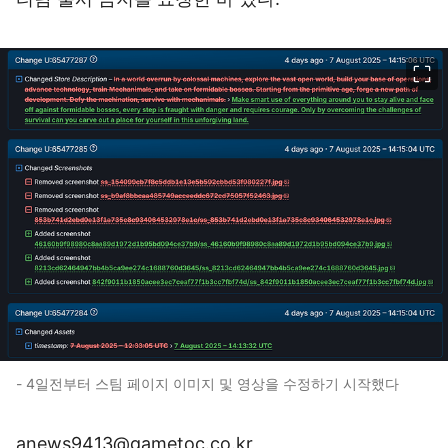
이미지 크게 보기
- 4일전부터 스팀 페이지 이미지 및 영상을 수정하기 시작했다
anews9413@gametoc.co.kr