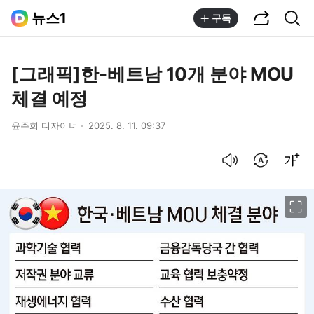
공유하기
통합검색
뉴스1
구독
[그래픽]한-베트남 10개 분야 MOU
체결 예정
윤주희 디자이너
2025. 8. 11. 09:37
음성으로 듣기
번역 설정
글씨크기 조절하기
이미지 크게 보기