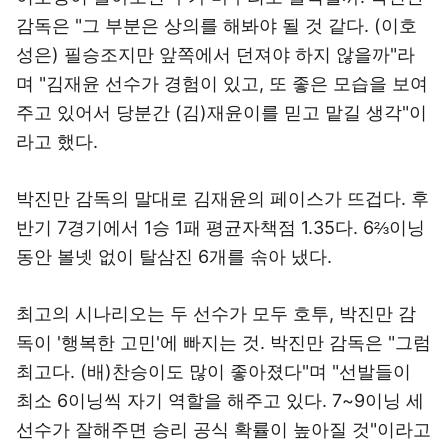
감독은 "그 부분은 상의를 해봐야 될 것 같다. (이호
성은) 필승조지만 앞쪽에서 던져야 하지 않을까"라
며 "김재윤 선수가 경험이 있고, 또 좋은 모습을 보여
주고 있어서 당분간 (김)재윤이를 믿고 맡길 생각"이
라고 했다.
박진만 감독의 말대로 김재윤의 페이스가 뜨겁다. 후
반기 7경기에서 1승 1패 평균자책점 1.35다. 6⅔이닝
동안 볼넷 없이 탈삼진 6개를 솎아 냈다.
최고의 시나리오는 두 선수가 모두 호투, 박진만 감
독이 '행복한 고민'에 빠지는 것. 박진만 감독은 "그럼
최고다. (배)찬승이도 많이 좋아졌다"며 "선발들이
최소 6이닝씩 자기 역할을 해주고 있다. 7~9이닝 세
선수가 잘해주면 승리 공식 확률이 높아질 것"이라고