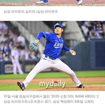
삼성 라이온즈 김지찬./삼성 라이온즈
이미지 크게 보기
31일 서울 잠실야구장에서 열린 '2025 신한 SOL BANK KBO리그'
삼성 라이온즈와 LG 트윈스 경기. 삼성 백정현이 9회말 교체되