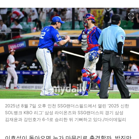
이미지 크게 보기
2025년 8월 7일 오후 인천 SSG랜더스필드에서 열린 '2025 신한
SOL뱅크 KBO 리그' 삼성 라이온즈와 SSG랜더스의 경기 삼성
김재윤과 강민호가 6-1로 승리한 뒤 기뻐하고 있다./마이데일리
이호성이 돌아오면 누가 마무리로 출격할까. 박진만