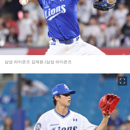
삼성 라이온즈 김재윤./삼성 라이온즈
이미지 크게 보기