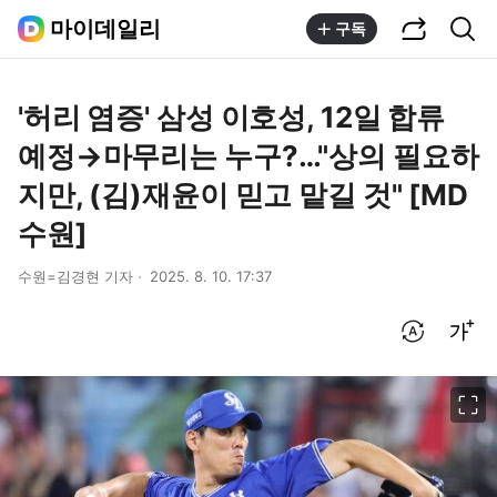
공유하기
통합검색
마이데일리
구독
'허리 염증' 삼성 이호성, 12일 합류
예정→마무리는 누구?…"상의 필요하
지만, (김)재윤이 믿고 맡길 것" [MD
수원]
수원=김경현 기자
2025. 8. 10. 17:37
번역 설정
글씨크기 조절하기
이미지 크게 보기