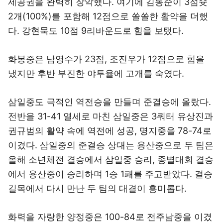
제공권을 완벽히 장악했다. 여기에 김동준이 3점슛
2개(100%)를 포함해 12점으로 쏠쏠한 활약을 더했
다. 강현묵도 10점 9리바운드로 힘을 보탰다.
화봉중은 남영수가 23점, 조진우가 12점으로 힘을
냈지만 후반 부진한 야투율에 고개를 숙였다.
삼일중도 극적인 역전승을 만들며 준결승에 올랐다.
전반을 31-41 열세로 마친 삼일중은 3쿼터 유상진과
권규범의 활약 속에 역전에 성공, 명지중을 78-74로
이겼다. 삼일중의 준결승 상대는 용산중으로 두 팀은
올해 소년체전 결승에서 삼일중 승리, 종별대회 결승
에서 용산중이 승리하며 1승 1패를 주고받았다. 결승
길목에서 다시 만난 두 팀의 대결이 흥미롭다.
화력을 자랑한 양정중은 100-84로 전주남중을 이겼