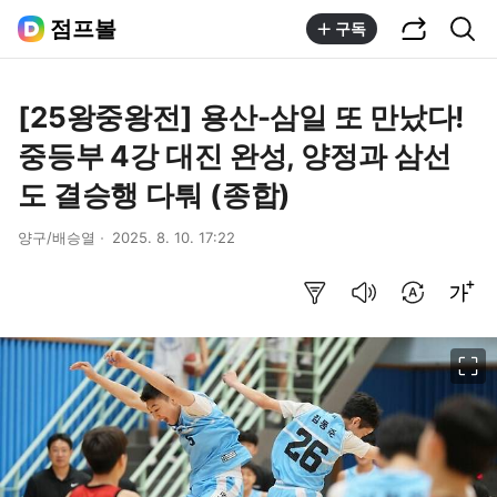
공유하기
통합검색
점프볼
구독
[25왕중왕전] 용산-삼일 또 만났다!
중등부 4강 대진 완성, 양정과 삼선
도 결승행 다퉈 (종합)
양구/배승열
2025. 8. 10. 17:22
요약보기
음성으로 듣기
번역 설정
글씨크기 조절하기
이미지 크게 보기