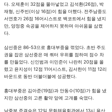
다. 오제훈이 32점을 몰아넣었고 김석환(26점), 박
재형, 신주빈(이상 16점)이 힘을 더했다. 전주남중도
서연호가 26점 16어시스트로 백코트에서 힘을 냈지
만, 양정중 속공을 제어하지 못하며 아쉬움을 삼켰
다.
삼선중은 86-53으로 홍대부중을 꺾었다. 초반 주도
권을 잡은 삼선중은 매 쿼터 우위를 점하며 점수 차
를 만들었다. 신인범과 이민준이 나란히 20점을 올
렸고 윤지성이 12점 11어시스트, 김서한이 11점 12리
바운드로 동반 더블더블에 성공했다.
홍대부중은 김아준(19점)과 안동수(10점)가 힘을 냈
지만 삼선중의 고른 활약 앞에 고개를 숙였다.
남중부 준결승은 12일 문화체육회관에서 13시 용산