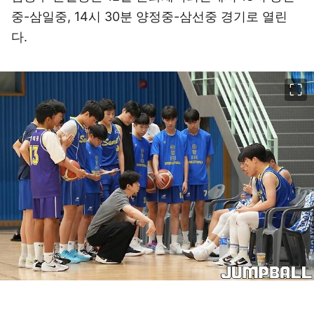
중-삼일중, 14시 30분 양정중-삼선중 경기로 열린
다.
이미지 크게 보기