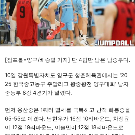
[점프볼=양구/배승열 기자] 단 4팀만 남은 남중부다.
10일 강원특별자치도 양구군 청춘체육관에서는 '20
25 한국중고농구 주말리그 왕중왕전 양구대회' 남자
중등부 8강 4경기가 열렸다.
먼저 용산중은 1쿼터 열세를 극복하고 난적 화봉중을
65-55로 이겼다. 남현우가 16점 10리바운드, 차정윤
이 12점 19리바운드, 이솔민이 12점 18리바운드로