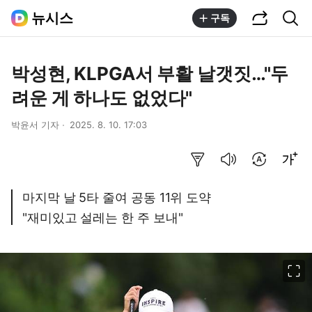
공유하기
통합검색
뉴시스
구독
박성현, KLPGA서 부활 날갯짓…"두
려운 게 하나도 없었다"
박윤서 기자
2025. 8. 10. 17:03
요약보기
음성으로 듣기
번역 설정
글씨크기 조절하기
마지막 날 5타 줄여 공동 11위 도약
"재미있고 설레는 한 주 보내"
이미지 크게 보기