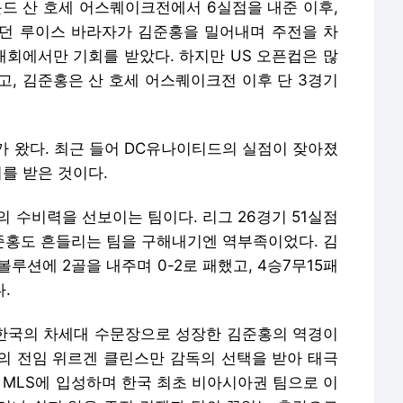
운드 산 호세 어스퀘이크전에서 6실점을 내준 이후,
던 루이스 바라자가 김준홍을 밀어내며 주전을 차
대회에서만 기회를 받았다. 하지만 US 오픈컵은 많
고, 김준홍은 산 호세 어스퀘이크전 이후 단 3경기
가 왔다. 최근 들어 DC유나이티드의 실점이 잦아졌
회를 받은 것이다.
 수비력을 선보이는 팀이다. 리그 26경기 51실점
김준홍도 흔들리는 팀을 구해내기엔 역부족이었다. 김
루션에 2골을 내주며 0-2로 패했고, 4승7무15패
.
한국의 차세대 수문장으로 성장한 김준홍의 역경이
의 전임 위르겐 클린스만 감독의 선택을 받아 태극
 MLS에 입성하며 한국 최초 비아시아권 팀으로 이