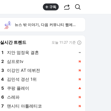
공유하기
검색
구독
뉴스 밖 이야기, 다음 커뮤니티 웹에서 보기
실시간 트렌드
오늘 11:27 기준
툴팁보기
1
지안 엄정욱 결혼
,유지
2
삼프로tv
,신규
3
이강인 AT 데뷔전
,신규
4
김민석 경선 1위
,신규
5
쿠팡 플레이
,상승
6
스레파
,신규
7
맨시티 아틀레티코
,신규