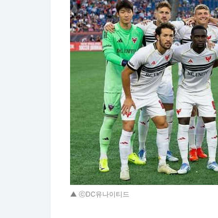
▲ ⓒDC유나이티드