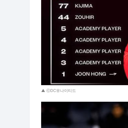
▲ ⓒDC유나이티드