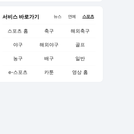
감 폭발'
서비스 바로가기
뉴스
연예
스포츠
스포츠 홈
축구
해외축구
야구
해외야구
골프
농구
배구
일반
e-스포츠
카툰
영상 홈