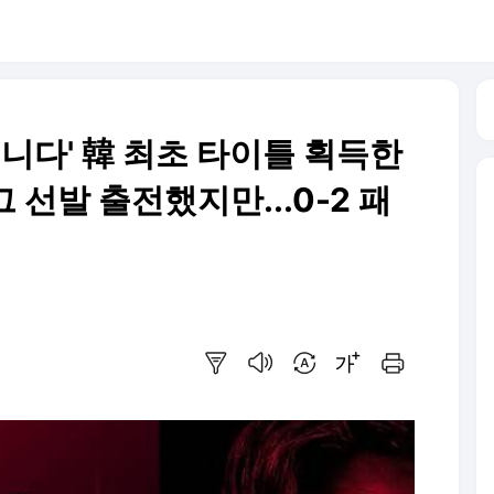
습니다' 韓 최초 타이틀 획득한
 선발 출전했지만...0-2 패
요약보기
음성으로 듣기
번역 설정
글씨크기 조절하기
인쇄하기