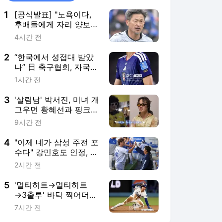
1
[공식발표] "노욕이다,
후배들에게 자리 양보해
야" 비판에도...'59세' 일
4시간 전
본 현역 레전드, J3 개막
전 벤치 명단 올랐다
2
“한국에서 성접대 받았
나” 日 축구협회, 자국
심판 4명 전격 조사...일
1시간 전
본 유명 심판 실명까지
등장
3
'살림남' 박서진, 미녀 개
그우먼 황혜선과 핑크
빛…이상형 지목에 손
9시간 전
'덥석'[TV핫샷]
4
"이제 네가 삼성 주전 포
수다" 강민호도 인정, 드
디어 후계자 찾았나…
2시간 전
2000년생 후배 대답은
5
'멀티히트→멀티히트
→3출루' 바닥 찍어더니,
김혜성 다시 살아난다! 1
7시간 전
안타 2볼넷 1도루 '존재