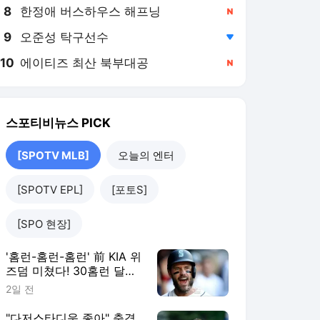
8
한정애 버스하우스 해프닝
,신규
9
오준성 탁구선수
,하락
10
에이티즈 최산 북부대공
,신규
스포티비뉴스
PICK
[SPOTV MLB]
오늘의 엔터
[SPOTV EPL]
[포토S]
[SPO 현장]
'홈런-홈런-홈런' 前 KIA 위
즈덤 미쳤다! 30홈런 달
성…'이래도 콜업 안해?'
2일 전
ML 향한 무력시위
"다저스타디움 좋아" 충격,