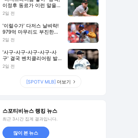
이정후 동료가 이런 말을…
에이스가 최대 라이벌로 이
2일 전
적? SF 팬 불안감 커진다
'이럴수가' 다저스 날벼락!
979억 마무리도 부진한데,
14홀드 필승조 수술 위기
2일 전
"받으면 시즌 아웃"
'사구-사구-사구-사구-사
구' 결국 벤치클리어링 발
발! 155km 빈볼 던진 투수,
2일 전
3G 출장정지+벌금형 징계
[SPOTV MLB]
더보기
스포티비뉴스 랭킹 뉴스
최근 3시간 집계 결과입니다.
많이 본 뉴스