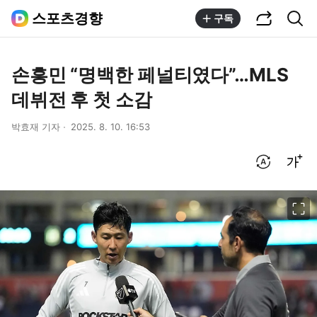
공유하기
통합검색
스포츠경향
구독
손흥민 “명백한 페널티였다”…MLS
데뷔전 후 첫 소감
박효재 기자
2025. 8. 10. 16:53
번역 설정
글씨크기 조절하기
이미지 크게 보기