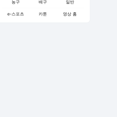
농구
배구
일반
e-스포츠
카툰
영상 홈