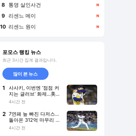
8
통영 살인사건
,신규
9
리센느 메이
,신규
10
리센느 원이
,신규
포모스 랭킹 뉴스
최근 3시간 집계 결과입니다.
많이 본 뉴스
1
사사키, 이번엔 ‘점점 커
지는 글러브’ 화제…美
기자도 “가장 웃긴 소재”
4시간 전
2
7연패 늪 빠진 다저스…
돌아온 312억 마무리 디
아스가 또 무너졌다
4시간 전