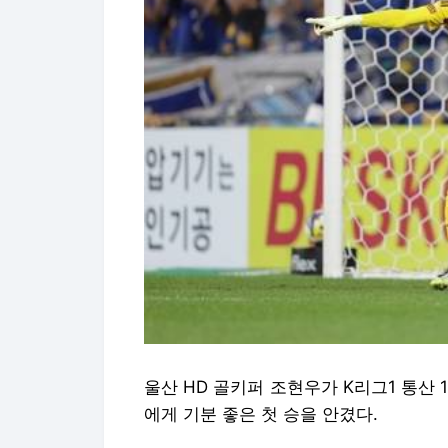
울산 HD 골키퍼 조현우가 K리그1 통산
에게 기분 좋은 첫 승을 안겼다.