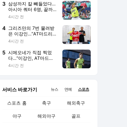
3
삼성까지 칼 빼들었다…
아시아 쿼터 6명, 끝까
지 살아남을까
4시간 전
4
그리즈만의 7번 물려받
은 이강인…“AT마드리
드서 120% 쏟겠다”
4시간 전
5
시메오네가 직접 찍었
다…“이강인, AT마드리
드에 꼭 필요한 선수”
4시간 전
서비스 바로가기
뉴스
연예
스포츠
스포츠 홈
축구
해외축구
야구
해외야구
골프