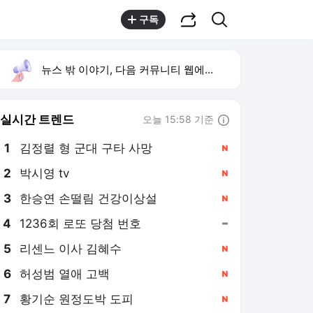
공유하기
검색
구독
뉴스 밖 이야기, 다음 커뮤니티 웹에서 보기
실시간 트렌드
오늘 15:58 기준
툴팁보기
1
김정렬 형 군대 구타 사망
,신규
2
박시영 tv
,신규
4
1236회 로또 당첨 번호
,유지
5
리센느 이사 김혜수
,신규
6
허성범 열애 고백
,신규
7
황기순 원정도박 도피
,신규