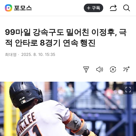
공유하기
통합검색
포모스
구독
99마일 강속구도 밀어친 이정후, 극
적 안타로 8경기 연속 행진
최대영
2025. 8. 10. 15:35
요약보기
음성으로 듣기
번역 설정
글씨크기 조절하기
이미지 크게 보기