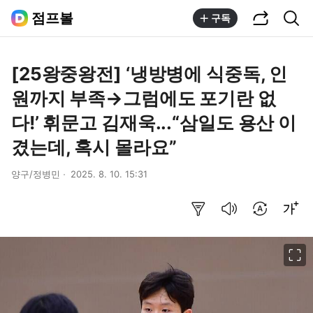
공유하기
통합검색
점프볼
구독
[25왕중왕전] ‘냉방병에 식중독, 인
원까지 부족→그럼에도 포기란 없
다!’ 휘문고 김재욱...“삼일도 용산 이
겼는데, 혹시 몰라요”
양구/정병민
2025. 8. 10. 15:31
요약보기
음성으로 듣기
번역 설정
글씨크기 조절하기
이미지 크게 보기