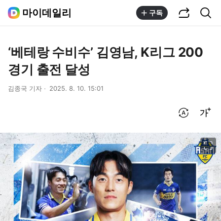
공유하기
통합검색
마이데일리
구독
‘베테랑 수비수’ 김영남, K리그 200
경기 출전 달성
김종국 기자
2025. 8. 10. 15:01
번역 설정
글씨크기 조절하기
이미지 크게 보기