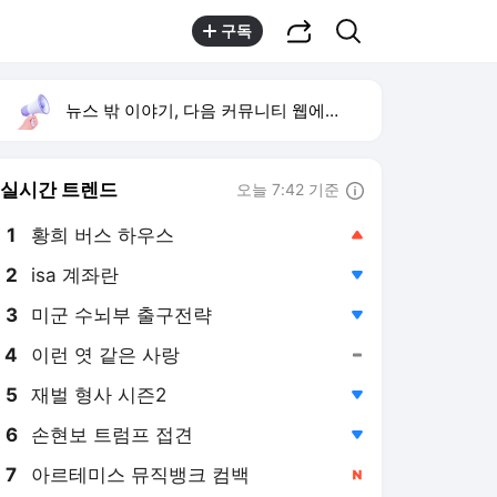
공유하기
검색
구독
뉴스 밖 이야기, 다음 커뮤니티 웹에서 보기
실시간 트렌드
오늘 7:42 기준
툴팁보기
1
황희 버스 하우스
,상승
2
isa 계좌란
,하락
3
미군 수뇌부 출구전략
,하락
4
이런 엿 같은 사랑
,유지
5
재벌 형사 시즌2
,하락
6
손현보 트럼프 접견
,하락
7
아르테미스 뮤직뱅크 컴백
,신규