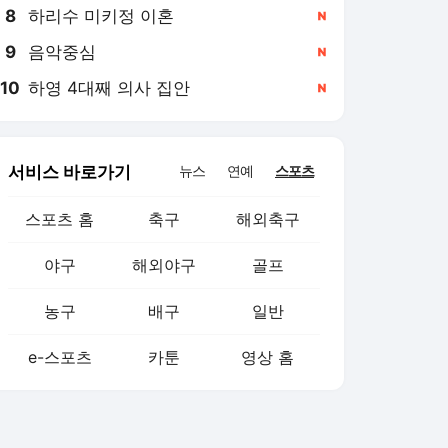
8
하리수 미키정 이혼
,신규
9
음악중심
,신규
10
하영 4대째 의사 집안
,신규
서비스 바로가기
뉴스
연예
스포츠
스포츠 홈
축구
해외축구
야구
해외야구
골프
농구
배구
일반
e-스포츠
카툰
영상 홈