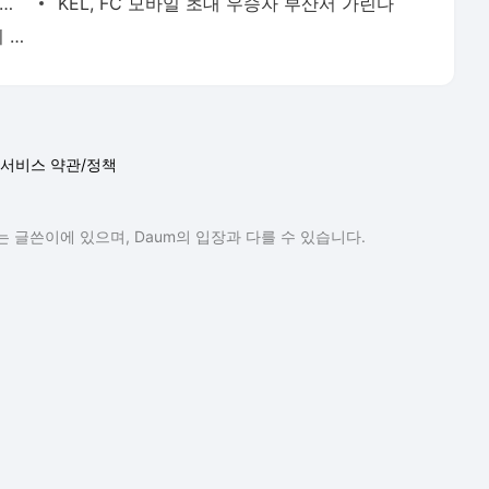
자석] 결제 거부로 불거진 게임 검열, 남의 이야기 아니다
KEL, FC 모바일 초대 우승자 부산서 가린다
'디아블' 남대근, "신규 챔프 유나라? 제리 상위 호환"
서비스 약관/정책
 글쓴이에 있으며, Daum의 입장과 다를 수 있습니다.