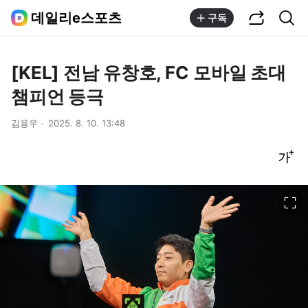
공유하기
통합검색
데일리e스포츠
구독
[KEL] 전남 유창호, FC 모바일 초대
챔피언 등극
김용우
2025. 8. 10. 13:48
글씨크기 조절하기
이미지 크게 보기