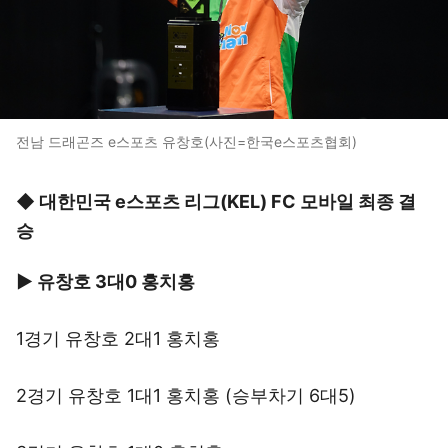
전남 드래곤즈 e스포츠 유창호(사진=한국e스포츠협회)
◆ 대한민국 e스포츠 리그(KEL) FC 모바일 최종 결
승
▶ 유창호 3대0 홍치홍
1경기 유창호 2대1 홍치홍
2경기 유창호 1대1 홍치홍 (승부차기 6대5)