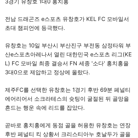
3경기 유창호 1대0 홍치홍
전남 드래곤즈 e스포츠 유창호가 KEL FC 모바일서
초대 챔피언에 등극했다.
유창호는 10일 부산시 부산진구 부전동 삼정타워 부
산e스포츠아레나서 열린 대한민국 e스포츠 리그(KE
L) FC 모바일 최종 결승서 FN 세종 '소다' 홍치홍을
3대0으로 제압하고 정상에 올랐다.
제주FC를 선택한 유창호는 1경기 후반 69분 페널티
에어리어서 소크라테스의 슛팅이 굴절된 뒤 골망을
흔드는 행운 속에 리드를 잡았다.
곧바로 홍치홍에게 동점 골을 허용한 유창호는 연장
후반 페널티 킥 상황서 크리스티아누 호날두가 골을