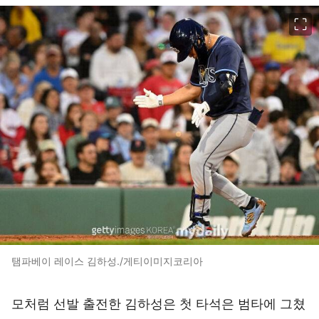
이미지 크게 보기
탬파베이 레이스 김하성./게티이미지코리아
모처럼 선발 출전한 김하성은 첫 타석은 범타에 그쳤