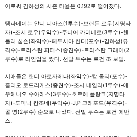
이로써 김하성의 시즌 타율은 0.192로 떨어졌다.
탬파베이는 얀디 디아즈(1루수)-브랜든 로우(지명타
자)-조시 로우(우익수)-주니어 카미네로(3루수)-챈
들러 심슨(좌익수)-페두시아 헌터(포수)-김하성(유
격수)-트리스탄 피터스(중견수)-트리스탄 그래이(2
루수)로 라인업을 짰다. 선발 투수는 로건 조 보일.
시애틀은 랜디 아로자레나(좌익수)-칼 롤리(포수)-
훌리오 로드리게스(중견수)-조시 네일러(1루수)-에
우헤니오 수아레스(3루수)-호르헤 폴랑코(지명타
자)-도미닉 칸조네(우익수)-J,P 크래포드(유격수)-
콜 영(2루수) 순으로 나섰다. 선발 투수는 로건 에반
스.