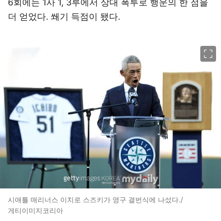
6회에는 1사 1, 3루에서 상대 폭투로 행운의 한 점을
더 얻었다. 쐐기 득점이 됐다.
이미지 크게 보기
시애틀 매리너스 이치로 스즈키가 영구 결번식에 나섰다./
게티이미지코리아