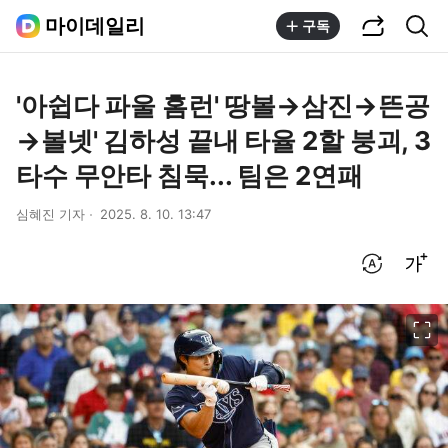
공유하기
통합검색
마이데일리
구독
'아쉽다 파울 홈런' 땅볼→삼진→뜬공
→볼넷' 김하성 끝내 타율 2할 붕괴, 3
타수 무안타 침묵... 팀은 2연패
심혜진 기자
2025. 8. 10. 13:47
번역 설정
글씨크기 조절하기
이미지 크게 보기