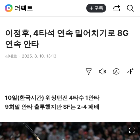
공유하기
통합검색
더팩트
구독
이정후, 4타석 연속 밀어치기로 8G
연속 안타
김대호
2025. 8. 10. 13:13
요약보기
음성으로 듣기
번역 설정
글씨크기 조절하기
10일(한국시간) 워싱턴전 4타수 1안타
9회말 안타 출루했지만 SF는 2-4 패배
이미지 크게 보기