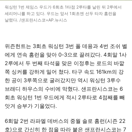
워싱턴 1번 제임스 우드가 6회초 1타점 2루타를 날린 뒤 2루에서
세리머니를 하고 있다. 우드는 앞서 1회초엔 선두 타자 홈런을
날렸다. /샌프란시스코=AP.뉴시스
위즌헌트는 3회초 워싱턴 3번 폴 데용과 4번 조쉬 벨
에게 연속 홈런을 맞아 0-3으로 끌려갔다. 4회말 1사
2루에서 두 번째 타석을 맞은 이정후는 로드의 바깥
쪽 싱커를 강하게 밀어 쳤다. 타구 속도 161km의 강
한 공이 3루쪽으로 굴러갔지만 역시 워싱턴 3루수
브래디 하우스의 수비에 막혔다. 샌프란시스코는 6
회초 워싱턴 1번 우드에게 적시 2루타로 4점째를 빼
앗겨 승부가 기울었다.
6회말 2번 라파엘 데버스의 중월 솔로 홈런(시즌 22
호)으로 간신히 한 점을 따라 붙은 샌프란시스코는 7