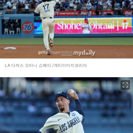
LA 다저스 오타니 쇼헤이./게티이미지코리아
이미지 크게 보기