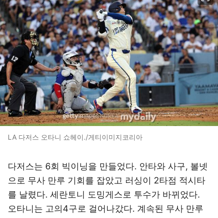
LA 다저스 오타니 쇼헤이./게티이미지코리아
다저스는 6회 빅이닝을 만들었다. 안타와 사구, 볼넷
으로 무사 만루 기회를 잡았고 러싱이 2타점 적시타
를 날렸다. 세란토니 도밍게스로 투수가 바뀌었다.
오타니는 고의4구로 걸어나갔다. 계속된 무사 만루