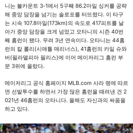
니는 볼카운트 3-1에서 5구째 86.2마일 싱커를 공략
해 중앙 담장을 넘기는 솔로포를 터뜨렸다. 이 타구
는 시속 107.8마일(173km)의 속도로 417피트를 날
아가 중앙 담장을 크게 넘었고 오타니의 시즌 40번
째 홈런이 됐다. 무려 3년 연속이다. 오타니는 44홈
런의 칼 롤리(시애틀 매리너스), 41홈런의 카일 슈와
버(필라델피아 필리스)에 이어 메이저리그 홈런 부
문 3위에 올랐다.
메이저리그 공식 홈페이지 MLB.com 사라 랭에 따르
면 선발투수를 하면서 가장 많은 홈런을 때려낸 건 2
021년 46홈런의 오타니다. 올해도 자신과의 싸움을
하고 있다.
이미지 크게 보기