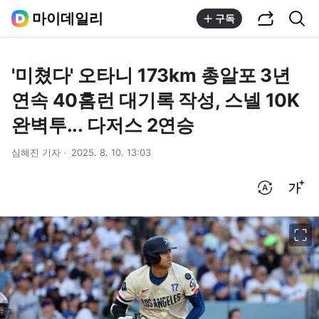
공유하기
통합검색
마이데일리
구독
'미쳤다' 오타니 173km 총알포 3년
연속 40홈런 대기록 작성, 스넬 10K
완벽투... 다저스 2연승
심혜진 기자
2025. 8. 10. 13:03
번역 설정
글씨크기 조절하기
이미지 크게 보기