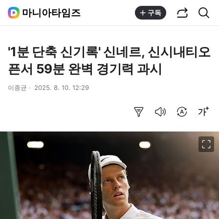
공유하기
통합검색
마니아타임즈
구독
'1분 단축 신기록' 신네르, 신시내티오
픈서 59분 완벽 경기력 과시
이종균
2025. 8. 10. 12:29
요약보기
음성으로 듣기
번역 설정
글씨크기 조절하기
이미지 크게 보기