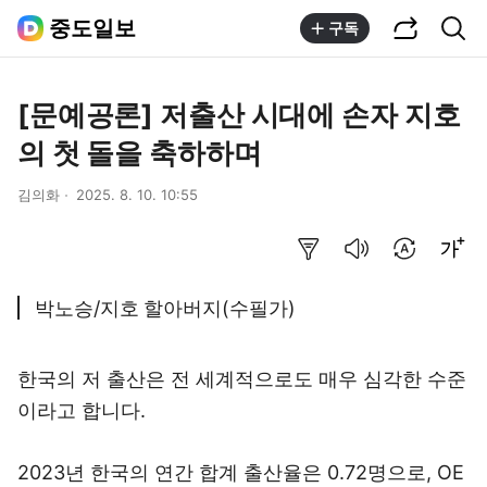
공유하기
통합검색
중도일보
구독
[문예공론] 저출산 시대에 손자 지호
의 첫 돌을 축하하며
김의화
2025. 8. 10. 10:55
요약보기
음성으로 듣기
번역 설정
글씨크기 조절하기
박노승/지호 할아버지(수필가)
한국의 저 출산은 전 세계적으로도 매우 심각한 수준
이라고 합니다.
2023년 한국의 연간 합계 출산율은 0.72명으로, OE