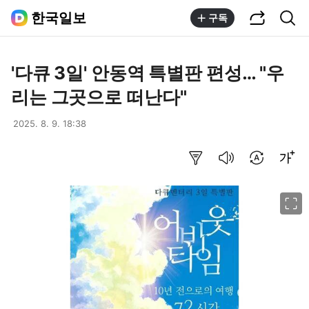
공유하기
통합검색
한국일보
구독
'다큐 3일' 안동역 특별판 편성… "우
리는 그곳으로 떠난다"
2025. 8. 9. 18:38
요약보기
음성으로 듣기
번역 설정
글씨크기 조절하기
이미지 크게 보기