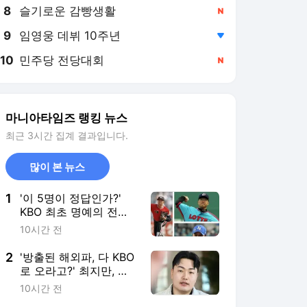
8
슬기로운 감빵생활
,신규
9
임영웅 데뷔 10주년
,하락
10
민주당 전당대회
,신규
마니아타임즈 랭킹 뉴스
최근 3시간 집계 결과입니다.
많이 본 뉴스
1
'이 5명이 정답인가?'
KBO 최초 명예의 전당,
선동열·최동원·이승엽·
10시간 전
송진우·김응용을 둘러싼
논쟁
2
'방출된 해외파, 다 KBO
로 오라고?' 최지만, 배
지환, 심준석의 엇갈린
10시간 전
거취와 현실