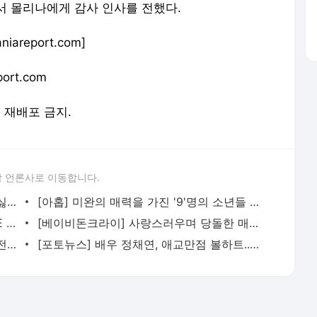
서 몰리나에게 감사 인사를 전했다.
areport.com]
ort.com
및 재배포 금지.
 언론사로 이동합니다.
[최예나] 타이틀곡 '착하다는 말이 제일 싫어' LIVE STAGE 무대
[아홉] 미완의 매력을 가진 '9'명의 소년들 | 데뷔 기념 쇼케이스 현장
[베이비돈크라이] 타이틀 곡 'F Girl' LIVE STAGE 무대
[베이비돈크라이] 사랑스러우며 당돌한 매력의 걸그룹 | 데뷔 기념 쇼케이스 현장
[포토뉴스] 크리스탈, 쿨 뷰티 미녀의 반전 미소... '캐나다구스' 포토콜 행사
[포토뉴스] 배우 정채연, 애교만점 볼하트... '온앤온' 포토콜 행사