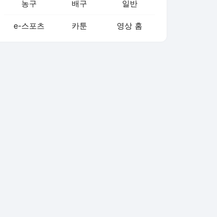
농구
배구
일반
e-스포츠
카툰
영상 홈