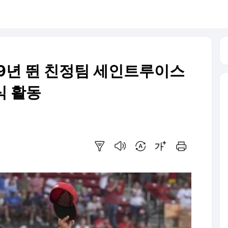
 19년 뛴 친정팀 세인트루이스
식 활동
요약보기
음성으로 듣기
번역 설정
글씨크기 조절하기
인쇄하기