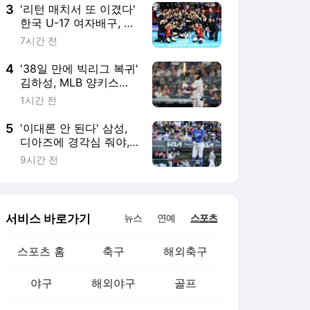
3
'리턴 매치서 또 이겼다'
한국 U-17 여자배구, 대
만 3-1 완파...2연승 조 1
7시간 전
위
4
'38일 만에 빅리그 복귀'
김하성, MLB 양키스전
2타수 무안타 1삼진...시
1시간 전
즌 타율 0.067
5
'이대론 안 된다' 삼성,
디아즈에 경각심 줘야,
타순 조정으론 해결 안
9시간 전
돼...벤치 대기 등 채찍
들어야
서비스 바로가기
뉴스
연예
스포츠
스포츠 홈
축구
해외축구
야구
해외야구
골프