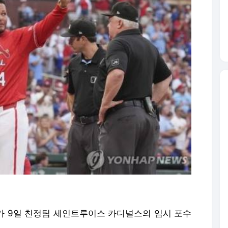
)가 9일 친정팀 세인트루이스 카디널스의 임시 포수