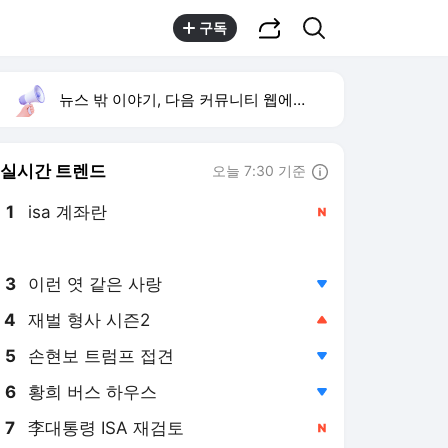
공유하기
검색
구독
뉴스 밖 이야기, 다음 커뮤니티 웹에서 보기
실시간 트렌드
오늘 7:30 기준
툴팁보기
1
isa 계좌란
,신규
2
미군 수뇌부 출구전략
,신규
3
이런 엿 같은 사랑
,하락
4
재벌 형사 시즌2
,상승
5
손현보 트럼프 접견
,하락
6
황희 버스 하우스
,하락
7
李대통령 ISA 재검토
,신규