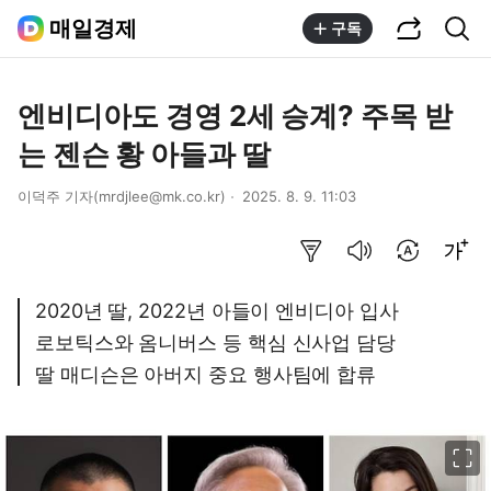
공유하기
통합검색
매일경제
구독
엔비디아도 경영 2세 승계? 주목 받
는 젠슨 황 아들과 딸
이덕주 기자(mrdjlee@mk.co.kr)
2025. 8. 9. 11:03
요약보기
음성으로 듣기
번역 설정
글씨크기 조절하기
2020년 딸, 2022년 아들이 엔비디아 입사
로보틱스와 옴니버스 등 핵심 신사업 담당
딸 매디슨은 아버지 중요 행사팀에 합류
이미지 크게 보기