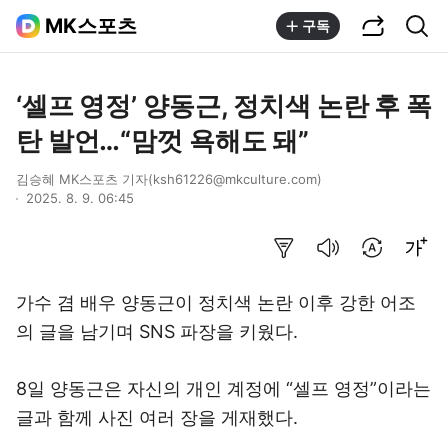
공유하기
통합검색
MK스포츠
구독
‘셀프 영정’ 양동근, 정치색 논란 후 폭
탄 발언…“맘껏 욕해도 돼”
김승혜 MK스포츠 기자(ksh61226@mkculture.com)
2025. 8. 9. 06:45
요약보기
음성으로 듣기
번역 설정
글씨크기 조절하기
가수 겸 배우 양동근이 정치색 논란 이후 강한 어조
의 글을 남기며 SNS 파장을 키웠다.
8일 양동근은 자신의 개인 계정에 “셀프 영정”이라는
글과 함께 사진 여러 장을 게재했다.