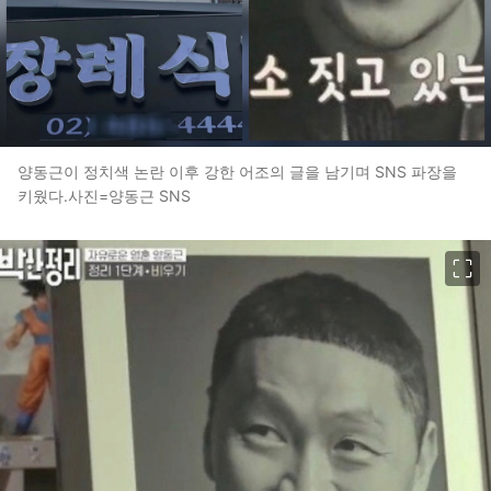
양동근이 정치색 논란 이후 강한 어조의 글을 남기며 SNS 파장을
키웠다.사진=양동근 SNS
이미지 크게 보기