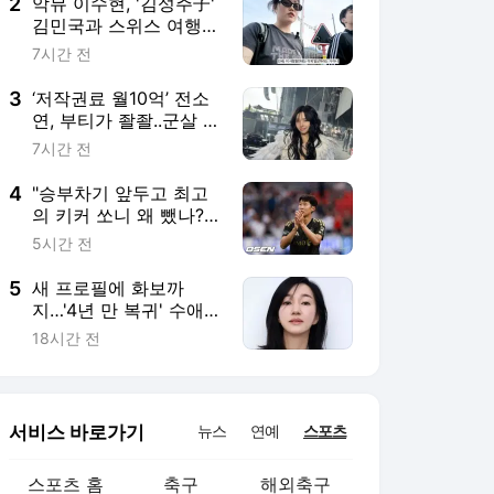
3
‘저작권료 월10억’ 전소
연, 부티가 좔좔..군살 제
로 복근까지!
7시간 전
4
"승부차기 앞두고 최고
의 키커 쏘니 왜 뺐나?"
손흥민 조기 교체에 현
5시간 전
지 중계진도 의아했
다...LAFC는 그래도 승
5
새 프로필에 화보까
부차기 승리
지…'4년 만 복귀' 수애,
안 변한 얼굴로 광폭행
18시간 전
보
서비스 바로가기
뉴스
연예
스포츠
스포츠 홈
축구
해외축구
야구
해외야구
골프