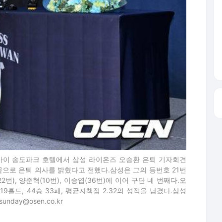
오라카이 송도파크 호텔에서 삼성 라이온즈 오승환 은퇴 기자회견
끝으로 은퇴 의사를 밝혔다고 전했다.삼성은 그의 등번호 21번
), 양준혁(10번), 이승엽(36번)에 이어 구단 네 번째다.오
19홀드, 44승 33패, 평균자책점 2.32의 성적을 남겼다.삼성
nday@osen.co.kr