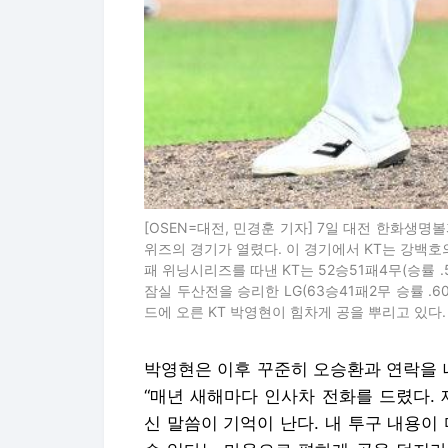
[OSEN=대전, 민경훈 기자] 7일 대전 한화생명볼파
위즈의 경기가 열렸다. 이 경기에서 KT는 강백호의
패 위닝시리즈를 따낸 KT는 52승51패4무(승률 .
잠실 두산전을 승리한 LG(63승41패2무 승률 .6
드에 오른 KT 박영현이 힘차게 공을 뿌리고 있다. 2025.
박영현은 이후 꾸준히 오승환과 연락을 
“매년 새해마다 인사차 전화를 드렸다.
신 말씀이 기억이 난다. 내 투구 내용이
수 있다는 마음으로 편하게 공을 던지라
으로 어려움을 이겨내라는 말씀을 해주
말했다.
오승환은 은퇴하지만, 박영현의 롤모델은
록이 보여주듯 대단한 레전드 선수다. 