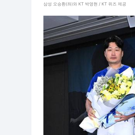
삼성 오승환(좌)와 KT 박영현 / KT 위즈 제공