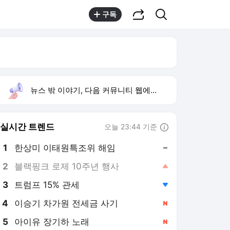
공유하기
검색
구독
뉴스 밖 이야기, 다음 커뮤니티 웹에서 보기
실시간 트렌드
오늘 23:44 기준
툴팁보기
1
한상미 이태원특조위 해임
,유지
2
블랙핑크 로제 10주년 행사
,상승
3
트럼프 15% 관세
,하락
4
이승기 차가원 전세금 사기
,신규
5
아이유 장기하 노래
,신규
6
나솔사계
,신규
7
하영 4대째 의사 집안
,하락