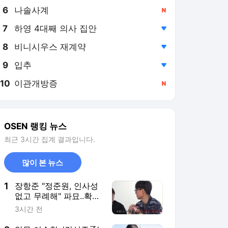
8
비니시우스 재계약
,하락
9
입추
,하락
10
이관개방증
,신규
OSEN 랭킹 뉴스
최근 3시간 집계 결과입니다.
많이 본 뉴스
1
장항준 "정준원, 인사성
없고 무례해" 파묘..확대
해석인가 팩폭인가 [Oh!
3시간 전
쎈 이슈]
2
악뮤 이수현, '김성주子'
김민국과 스위스 여행
"첫 만남에 2시간 넘게
7시간 전
기다렸다"