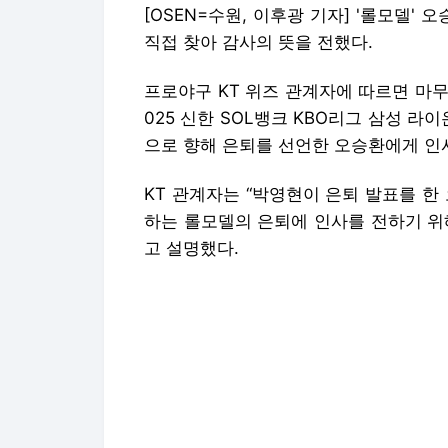
[OSEN=수원, 이후광 기자] '롤모델'
직접 찾아 감사의 뜻을 전했다.
프로야구 KT 위즈 관계자에 따르면 마
025 신한 SOL뱅크 KBO리그 삼성 라
으로 향해 은퇴를 선언한 오승환에게 인
KT 관계자는 “박영현이 은퇴 발표를 한
하는 롤모델의 은퇴에 인사를 전하기 위
고 설명했다.
박영현은 “어렸을 때부터 영상도 가장 
은퇴하신다는 것이 믿기지 않고 아쉽다.
만 선배님의 선택이시기에 존경한다는 마
그러면서 “내 꿈이 마무리투수였던 이유
룰 수 있게 만들어주셨던 분이자 내가 지