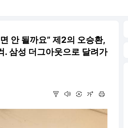
면 안 될까요” 제2의 오승환,
컥. 삼성 더그아웃으로 달려가
요약보기
음성으로 듣기
번역 설정
글씨크기 조절하기
인쇄하기