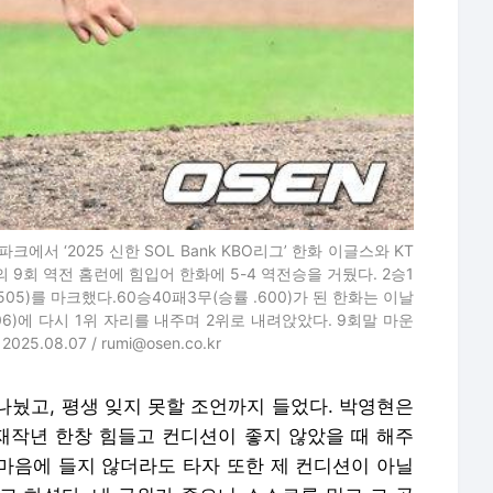
크에서 ‘2025 신한 SOL Bank KBO리그’ 한화 이글스와 KT
 9회 역전 홈런에 힘입어 한화에 5-4 역전승을 거뒀다. 2승1
505)를 마크했다.60승40패3무(승률 .600)가 된 한화는 이날
06)에 다시 1위 자리를 내주며 2위로 내려앉았다. 9회말 마운
08.07 / rumi@osen.co.kr
나눴고, 평생 잊지 못할 조언까지 들었다. 박영현은
 재작년 한창 힘들고 컨디션이 좋지 않았을 때 해주
 마음에 들지 않더라도 타자 또한 제 컨디션이 아닐
고 하셨다. 내 구위가 좋으니 스스로를 믿고 그 공
셨는데 지금도 항상 가슴에 새기고 등판한다”라고
 변함이 없을 예정. 박영현은 “오승환 선배님은 기
지금의 나이까지 마운드에 오를 수 있도록 꾸준히 관