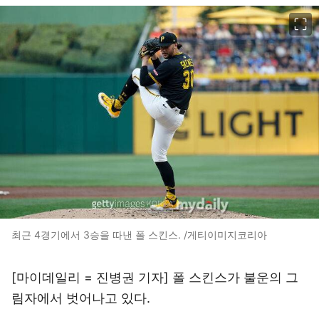
이미지 크게 보기
최근 4경기에서 3승을 따낸 폴 스킨스. /게티이미지코리아
[마이데일리 = 진병권 기자] 폴 스킨스가 불운의 그
림자에서 벗어나고 있다.