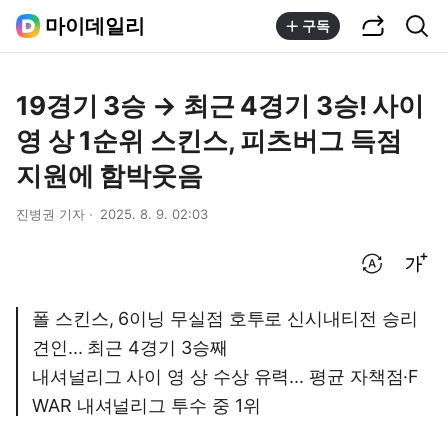
공유하기
통합검색
마이데일리
구독
19경기 3승 → 최근 4경기 3승! 사이
영 상 1순위 스킨스, 피츠버그 득점
지원에 함박웃음
진병권 기자
2025. 8. 9. 02:03
번역 설정
글씨크기 조절하기
폴 스킨스, 6이닝 무실점 호투로 신시내티전 승리
견인... 최근 4경기 3승째
내셔널리그 사이 영 상 수상 유력... 평균 자책점·F
WAR 내셔널리그 투수 중 1위