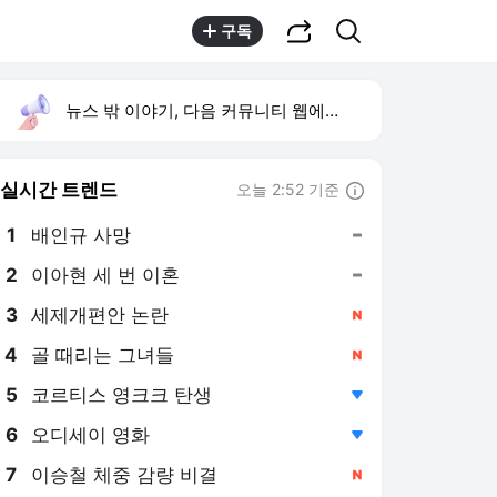
공유하기
검색
구독
뉴스 밖 이야기, 다음 커뮤니티 웹에서 보기
실시간 트렌드
오늘 2:52 기준
툴팁보기
1
배인규 사망
,유지
2
이아현 세 번 이혼
,유지
3
세제개편안 논란
,신규
4
골 때리는 그녀들
,신규
5
코르티스 영크크 탄생
,하락
6
오디세이 영화
,하락
7
이승철 체중 감량 비결
,신규