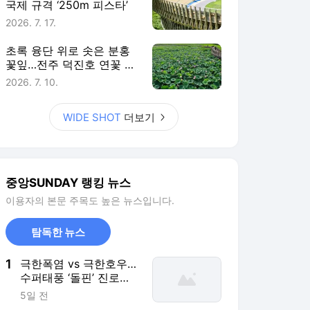
국제 규격 ‘250m 피스타’
2026. 7. 17.
초록 융단 위로 솟은 분홍
꽃잎…전주 덕진호 연꽃 만
개
2026. 7. 10.
WIDE SHOT
더보기
중앙SUNDAY 랭킹 뉴스
이용자의 본문 주목도 높은 뉴스입니다.
탐독한 뉴스
1
극한폭염 vs 극한호우…
수퍼태풍 ‘돌핀’ 진로에
달렸다
5일 전