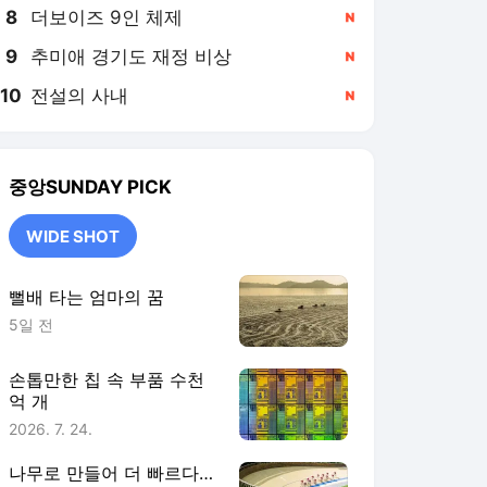
8
더보이즈 9인 체제
,신규
9
추미애 경기도 재정 비상
,신규
10
전설의 사내
,신규
중앙SUNDAY
PICK
WIDE SHOT
뻘배 타는 엄마의 꿈
5일 전
손톱만한 칩 속 부품 수천
억 개
2026. 7. 24.
나무로 만들어 더 빠르다…