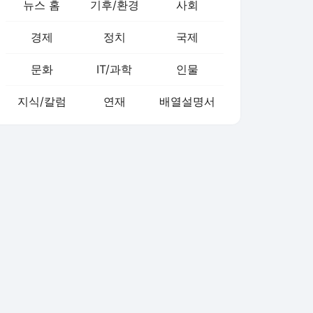
뉴스 홈
기후/환경
사회
경제
정치
국제
문화
IT/과학
인물
지식/칼럼
연재
배열설명서