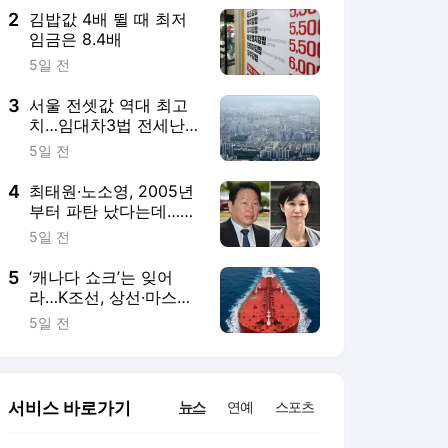
2
김밥값 4배 뛸 때 최저
임금은 8.4배
5일 전
3
서울 전셋값 역대 최고
치…임대차3법 전세난
때 기록 추월
5일 전
4
최태원·노소영, 2005년
부터 파탄 났다는데…이
혼 확정에 20년 걸린 이
5일 전
유
5
‘캐나다 쇼크’는 잊어
라…K조선, 상선·마스가
쌍끌이, 신사업도 순항
5일 전
중
서비스 바로가기
뉴스
연예
스포츠