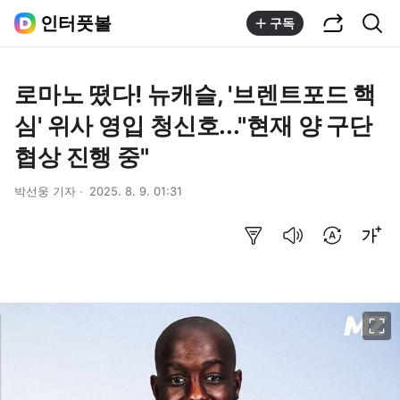
공유하기
통합검색
인터풋볼
구독
로마노 떴다! 뉴캐슬, '브렌트포드 핵
심' 위사 영입 청신호..."현재 양 구단
협상 진행 중"
박선웅 기자
2025. 8. 9. 01:31
요약보기
음성으로 듣기
번역 설정
글씨크기 조절하기
이미지 크게 보기