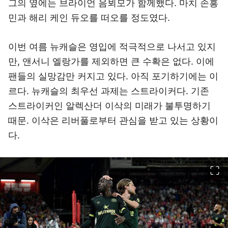
그의 옆에는 브라이언 음뵈모가 함께했다. 마치 손흥
민과 해리 케인 듀오를 떠오를 정도였다.
이번 여름 뉴캐슬은 영입에 적극적으로 나서고 있지
만, 앤서니 엘랑가를 제외하면 큰 수확은 없다. 이에
팬들의 실망감만 커지고 있다. 아직 포기하기에는 이
르다. 뉴캐슬의 최우선 과제는 스트라이커다. 기존
스트라이커인 알렉산더 이삭의 미래가 불투명하기
때문. 이삭은 리버풀로부터 관심을 받고 있는 상황이
다.
이미지 크게 보기