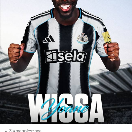
사진=magpieszone