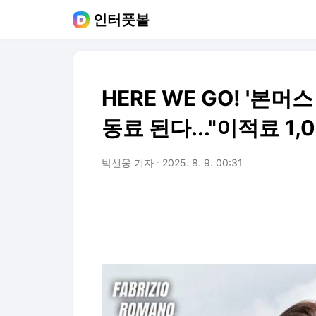
인터풋볼
HERE WE GO! '본머
동료 된다..."이적료 1,
박선웅 기자
2025. 8. 9. 00:31