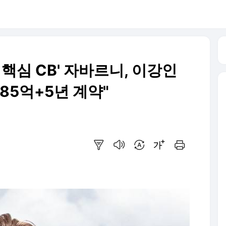
스 핵심 CB' 자바르니, 이강인
085억+5년 계약"
요약보기
음성으로 듣기
번역 설정
글씨크기 조절하기
인쇄하기