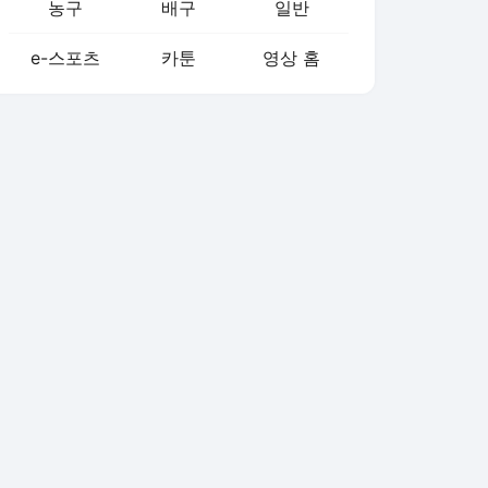
농구
배구
일반
e-스포츠
카툰
영상 홈