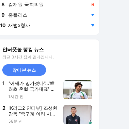
8
김재원 국회의원
,신규
9
홈플러스
,하락
10
재벌x형사
,하락
인터풋볼 랭킹 뉴스
최근 3시간 집계 결과입니다.
많이 본 뉴스
1
"어깨가 망가졌다"…'韓
최초 혼혈 국가대표' 옌
스, 월드컵 끝나자마자
1시간 전
연이은 악재→부상 털고
돌아오자마자 또 쓰러졌
2
[K리그2 인터뷰] 조성환
다 "수 주간 결장 전망"
감독 "축구계 이리 시끄
러운데, 이 더운 날씨에
58분 전
경기까지...관중들 걱정