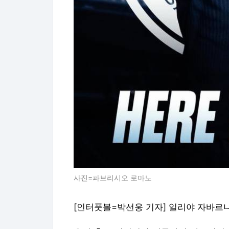
사진=파브리시오 로마노
[인터풋볼=박선웅 기자] 일리야 자바르니