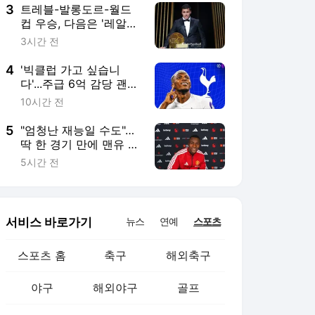
돼"
3
트레블-발롱도르-월드
컵 우승, 다음은 '레알
마드리드 아닌 바르셀로
3시간 전
나'...한국 오지 않은 로
드리, 맨시티 떠나 새 도
4
'빅클럽 가고 싶습니
전 천명
다'...주급 6억 감당 괜찮
나? 토트넘, 오시멘 영입
10시간 전
적극 추진→히샬리송 또
는 솔란케 팔아야 가능
5
"엄청난 재능일 수도"…
딱 한 경기 만에 맨유 팬
들 마음 훔쳤다
5시간 전
서비스 바로가기
뉴스
연예
스포츠
스포츠 홈
축구
해외축구
야구
해외야구
골프