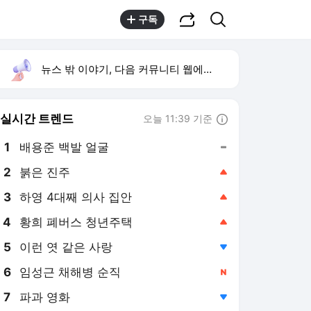
공유하기
검색
구독
뉴스 밖 이야기, 다음 커뮤니티 웹에서 보기
실시간 트렌드
오늘 11:39 기준
툴팁보기
1
배용준 백발 얼굴
,유지
2
붉은 진주
,상승
3
하영 4대째 의사 집안
,상승
4
황희 폐버스 청년주택
,상승
5
이런 엿 같은 사랑
,하락
6
임성근 채해병 순직
,신규
7
파과 영화
,하락