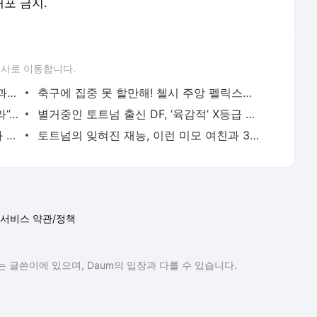
배포 금지.
론사로 이동합니다.
홀란, 아빠 됐다...출산한 섹시 몸매 여친과 깜짝 로마 데이트 - 인터풋볼
축구에 집중 못 할만해! 첼시 주앙 펠릭스의 ‘탄력’ 몸매 여친 화제 - 인터풋볼
역시 호날두! “휴대폰 방 밖에 두고 자더라”…前 포르투갈 대표팀 동료의 회상 - 인터풋볼
별거중인 토트넘 출신 DF, ‘육감적’ X등급 배우 여성과 포착 - 인터풋볼
'충격' 17살 야말, 12살 연상 '성인 배우'와 열애설..."다 거짓말" 부정 - 인터풋볼
토트넘의 잊혀진 재능, 이런 미모 여친과 3년 연애 끝에..이별 - 인터풋볼
서비스 약관/정책
 글쓴이에 있으며, Daum의 입장과 다를 수 있습니다.