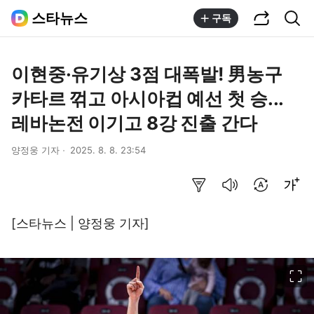
공유하기
통합검색
스타뉴스
구독
이현중·유기상 3점 대폭발! 男농구
카타르 꺾고 아시아컵 예선 첫 승...
레바논전 이기고 8강 진출 간다
양정웅 기자
2025. 8. 8. 23:54
요약보기
음성으로 듣기
번역 설정
글씨크기 조절하기
[스타뉴스 | 양정웅 기자]
이미지 크게 보기