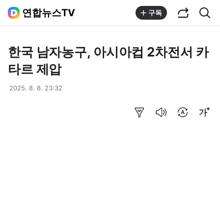
공유하기
통합검색
연합뉴스TV
구독
한국 남자농구, 아시아컵 2차전서 카
타르 제압
2025. 8. 8. 23:32
요약보기
음성으로 듣기
번역 설정
글씨크기 조절하기