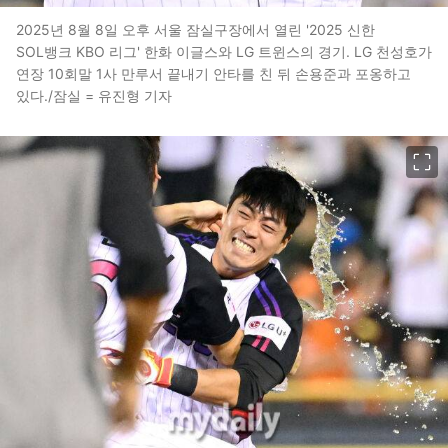
2025년 8월 8일 오후 서울 잠실구장에서 열린 '2025 신한
SOL뱅크 KBO 리그' 한화 이글스와 LG 트윈스의 경기. LG 천성호가
연장 10회말 1사 만루서 끝내기 안타를 친 뒤 손용준과 포옹하고
있다./잠실 = 유진형 기자
이미지 크게 보기