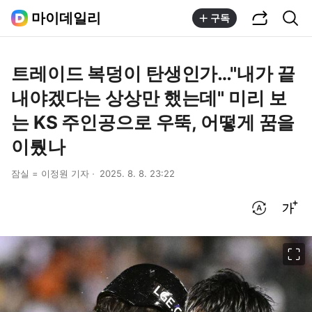
공유하기
통합검색
마이데일리
구독
트레이드 복덩이 탄생인가…"내가 끝
내야겠다는 상상만 했는데" 미리 보
는 KS 주인공으로 우뚝, 어떻게 꿈을
이뤘나
잠실 = 이정원 기자
2025. 8. 8. 23:22
번역 설정
글씨크기 조절하기
이미지 크게 보기