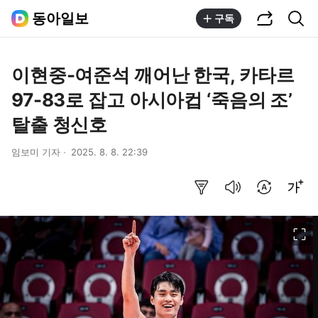
공유하기
통합검색
동아일보
구독
이현중-여준석 깨어난 한국, 카타르
97-83로 잡고 아시아컵 ‘죽음의 조’
탈출 청신호
임보미 기자
2025. 8. 8. 22:39
요약보기
음성으로 듣기
번역 설정
글씨크기 조절하기
이미지 크게 보기