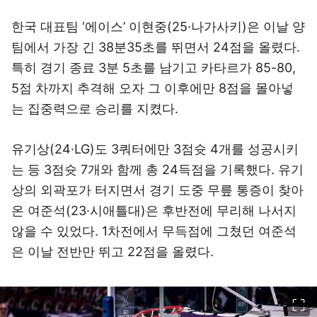
한국 대표팀 ‘에이스’ 이현중(25·나가사키)은 이날 양
팀에서 가장 긴 38분35초를 뛰면서 24점을 올렸다.
특히 경기 종료 3분 5초를 남기고 카타르가 85-80,
5점 차까지 추격해 오자 그 이후에만 8점을 몰아넣
는 집중력으로 승리를 지켰다.
유기상(24·LG)도 3쿼터에만 3점슛 4개를 성공시키
는 등 3점슛 7개와 함께 총 24득점을 기록했다. 유기
상의 외곽포가 터지면서 경기 도중 무릎 통증이 찾아
온 여준석(23·시애틀대)은 후반전에 무리해 나서지
않을 수 있었다. 1차전에서 무득점에 그쳤던 여준석
은 이날 전반만 뛰고 22점을 올렸다.
이미지 크게 보기