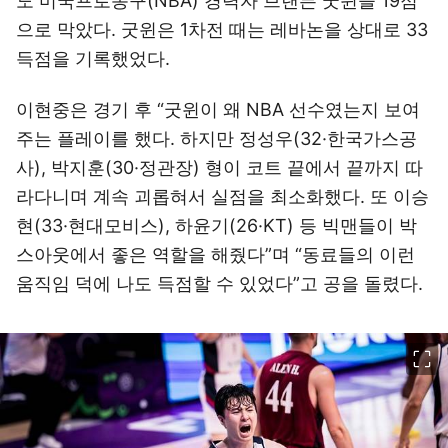
도 미국프로농구(NBA) 경력자 브랜든 굿윈을 19점
으로 막았다. 굿윈은 1차전 때는 레바논을 상대로 33
득점을 기록했었다.
이현중은 경기 후 “굿윈이 왜 NBA 선수였는지 보여
주는 플레이를 했다. 하지만 정성우(32·한국가스공
사), 박지훈(30·정관장) 형이 코트 끝에서 끝까지 따
라다니며 계속 괴롭혀서 실점을 최소화했다. 또 이승
현(33·현대모비스), 하윤기(26·KT) 등 빅맨들이 박
스아웃에서 좋은 역할을 해줬다”며 “동료들의 이런
움직임 덕에 나도 득점할 수 있었다”고 공을 돌렸다.
이미지 크게 보기