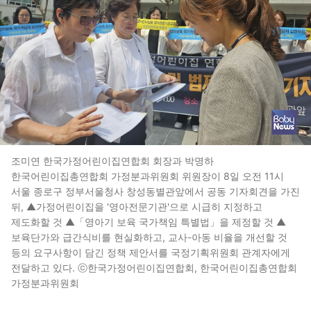
조미연 한국가정어린이집연합회 회장과 박명하
한국어린이집총연합회 가정분과위원회 위원장이 8일 오전 11시
서울 종로구 정부서울청사 창성동별관앞에서 공동 기자회견을 가진
뒤, ▲가정어린이집을 '영아전문기관'으로 시급히 지정하고
제도화할 것 ▲「영아기 보육 국가책임 특별법」을 제정할 것 ▲
보육단가와 급간식비를 현실화하고, 교사-아동 비율을 개선할 것
등의 요구사항이 담긴 정책 제안서를 국정기획위원회 관계자에게
전달하고 있다. ⓒ한국가정어린이집연합회, 한국어린이집총연합회
가정분과위원회