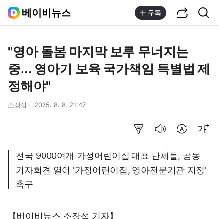
공유하기
통합검색
베이비뉴스
구독
"영아 돌봄 마지막 보루 무너지는
중... 영아기 보육 국가책임 특별법 제
정해야"
소장섭
2025. 8. 8. 21:47
요약보기
음성으로 듣기
번역 설정
글씨크기 조절하기
전국 9000여개 가정어린이집 대표 단체들, 공동
기자회견 열어 '가정어린이집, 영아전문기관 지정'
촉구
【베이비뉴스 소장섭 기자】