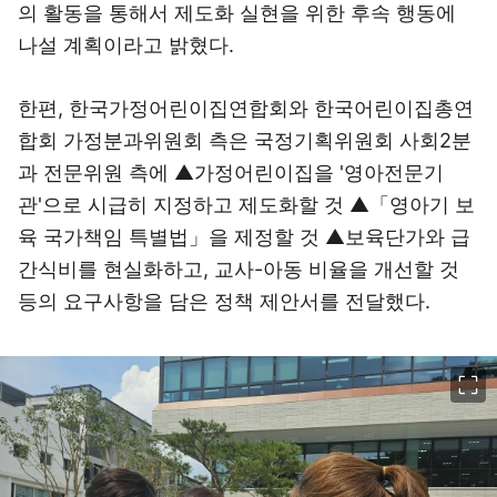
의 활동을 통해서 제도화 실현을 위한 후속 행동에
나설 계획이라고 밝혔다.
한편, 한국가정어린이집연합회와 한국어린이집총연
합회 가정분과위원회 측은 국정기획위원회 사회2분
과 전문위원 측에 ▲가정어린이집을 '영아전문기
관'으로 시급히 지정하고 제도화할 것 ▲「영아기 보
육 국가책임 특별법」을 제정할 것 ▲보육단가와 급
간식비를 현실화하고, 교사-아동 비율을 개선할 것
등의 요구사항을 담은 정책 제안서를 전달했다.
이미지 크게 보기