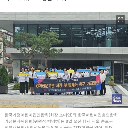
이미지 크게 보기
한국가정어린이집연합회(회장 조미연)와 한국어린이집총연합회
가정분과위원회(위원장 박명하)는 8일 오전 11시 서울 종로구
정부서울청사 창성동별관 앞에서 공동 기자회견을 열어, 현재