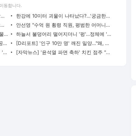
 이동합니다.
[스브스夜] '꼬꼬무' 국내 최초 '니코틴 살인 사건'···극악무도한 살인자의 '타임라인' 공개
한강에 10미터 괴물이 나타났다?…'궁금한 이야기Y', 결정적 장면 포착
신호대기 중 '후다닥'…"왜 안 썼어?" 붙잡자 이상한 냄새
안선영 "수억 원 횡령 직원, 평범한 어머니 얼굴…8가지 수법"
에픽하이, 타블로 데리고 스탠포드대 '눈물 명소' 방문…"착한 위로는 가라"
하늘서 불덩어리 떨어지더니 '펑'…정체에 '분노'
'카공족'에 칼 뽑았다…스타벅스가 올린 공지문
[D리포트] '인구 10만 명' 깨진 밀양…"왜, 응급실도 없나요?"
음식 나오고 2분 만 "빨리 먹어"…또 터진 '응대 논란'
[자막뉴스] '윤석열 파면 축하' 치킨 점주 "세월호 추모에 손님으로부터 폭행"