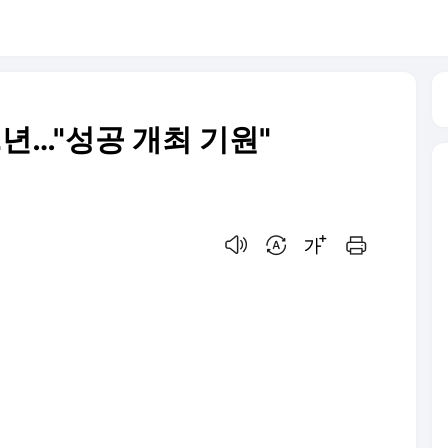
-2년…"성공 개최 기원"
음성으로 듣기
번역 설정
글씨크기 조절하기
인쇄하기