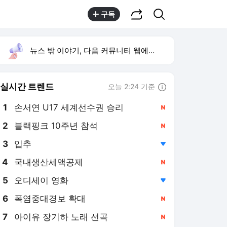
공유하기
검색
구독
뉴스 밖 이야기, 다음 커뮤니티 웹에서 보기
실시간 트렌드
오늘 2:24 기준
툴팁보기
1
손서연 U17 세계선수권 승리
,신규
2
블랙핑크 10주년 참석
,신규
3
입추
,하락
4
국내생산세액공제
,신규
5
오디세이 영화
,하락
6
폭염중대경보 확대
,신규
7
아이유 장기하 노래 선곡
,신규