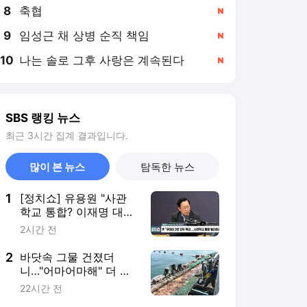
8
축협
,신규
9
임성근 채 상병 순직 책임
,신규
10
나는 솔로 그후 사랑은 계속된다
,신규
SBS 랭킹 뉴스
최근 3시간 집계 결과입니다.
많이 본 뉴스
탐독한 뉴스
1
[정치쇼] 유용원 "사관
학교 통합? 이재명 대통
령, 군심 벌집 건드렸
2시간 전
다…국방비 65조에도 군
은 골다공증"
2
바닷속 그물 건졌더
니…"어마어마해" 더 밀
려온다
22시간 전