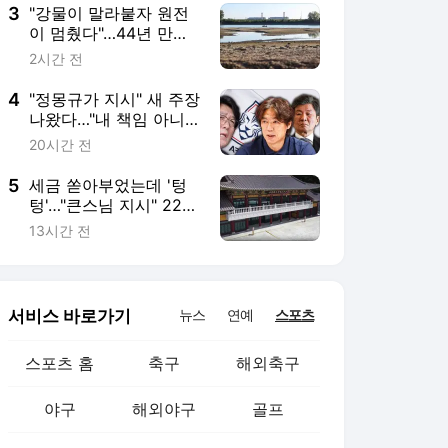
3
"강물이 말라붙자 원전
이 멈췄다"…44년 만의
'셧다운' 공포 [스프]
2시간 전
4
"정몽규가 지시" 새 주장
나왔다…"내 책임 아니
야" 결국
20시간 전
5
세금 쏟아부었는데 '텅
텅'…"큰스님 지시" 220
억의 반전 [XR]
13시간 전
서비스 바로가기
뉴스
연예
스포츠
스포츠 홈
축구
해외축구
야구
해외야구
골프