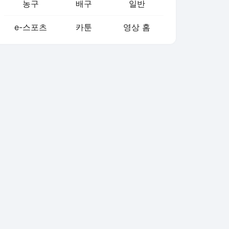
농구
배구
일반
e-스포츠
카툰
영상 홈