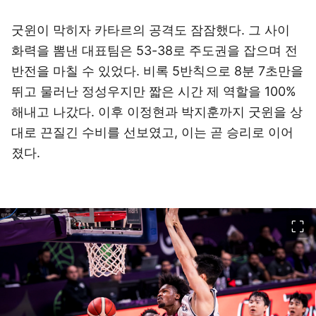
굿윈이 막히자 카타르의 공격도 잠잠했다. 그 사이
화력을 뽐낸 대표팀은 53-38로 주도권을 잡으며 전
반전을 마칠 수 있었다. 비록 5반칙으로 8분 7초만을
뛰고 물러난 정성우지만 짧은 시간 제 역할을 100%
해내고 나갔다. 이후 이정현과 박지훈까지 굿윈을 상
대로 끈질긴 수비를 선보였고, 이는 곧 승리로 이어
졌다.
이미지 크게 보기