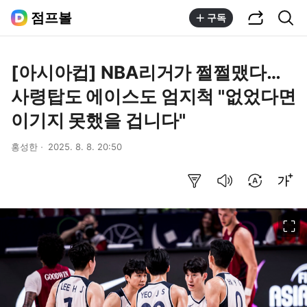
공유하기
통합검색
점프볼
구독
[아시아컵] NBA리거가 쩔쩔맸다…
사령탑도 에이스도 엄지척 "없었다면
이기지 못했을 겁니다"
홍성한
2025. 8. 8. 20:50
요약보기
음성으로 듣기
번역 설정
글씨크기 조절하기
이미지 크게 보기